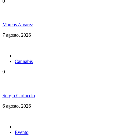
0
Hubo un instante perfecto entre el ska y el reggae
Marcos Alvarez
7 agosto, 2026
Cannabis
0
Brasil en una nueva etapa del Cannabis Medicinal
Sergio Carluccio
6 agosto, 2026
Evento