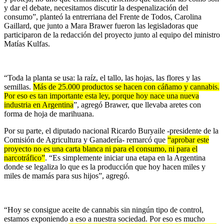
y dar el debate,
necesitamos discutir la despenalización del
consumo
”, planteó la entrerriana del Frente de Todos,
Carolina
Gaillard
, que junto a
Mara Brawer
fueron las legisladoras que
participaron de la redacción del proyecto junto al equipo del ministro
Matías Kulfas.
“Toda la planta se usa: la raíz, el tallo, las hojas, las flores y las
semillas.
Más de 25.000 productos se hacen con cáñamo y cannabis.
Por eso es tan importante esta ley, porque hoy nace una nueva
industria en Argentina
”, agregó Brawer, que llevaba aretes con
forma de hoja de marihuana.
Por su parte, el diputado nacional
Ricardo Buryaile
-presidente de la
Comisión de Agricultura y Ganadería- remarcó que
“aprobar este
proyecto no es una carta blanca ni para el consumo, ni para el
narcotráfico”
. “Es simplemente iniciar una etapa en la Argentina
donde se legaliza lo que es la producción que hoy hacen miles y
miles de mamás para sus hijos”, agregó.
“Hoy se consigue aceite de cannabis sin ningún tipo de control,
estamos exponiendo a eso a nuestra sociedad. Por eso es mucho