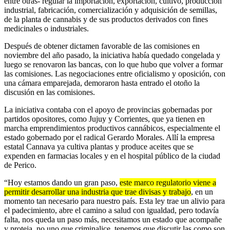
entre otras- regular la importación, exportación, cultivo, producción
industrial, fabricación, comercialización y adquisición de semillas,
de la planta de cannabis y de sus productos derivados con fines
medicinales o industriales.
Después de obtener dictamen favorable de las comisiones en
noviembre del año pasado, la iniciativa había quedado congelada y
luego se renovaron las bancas, con lo que hubo que volver a formar
las comisiones. Las negociaciones entre oficialismo y oposición, con
una cámara emparejada, demoraron hasta entrado el otoño la
discusión en las comisiones.
La iniciativa contaba con el apoyo de provincias gobernadas por
partidos opositores, como Jujuy y Corrientes, que ya tienen en
marcha emprendimientos productivos cannábicos, especialmente el
estado gobernado por el radical Gerardo Morales. Allí la empresa
estatal Cannava ya cultiva plantas y produce aceites que se
expenden en farmacias locales y en el hospital público de la ciudad
de Perico.
“Hoy estamos dando un gran paso,
este marco regulatorio viene a
permitir desarrollar una industria que trae divisas y trabajo
, en un
momento tan necesario para nuestro país. Esta ley trae un alivio para
el padecimiento, abre el camino a salud con igualdad, pero todavía
falta, nos queda un paso más, necesitamos un estado que acompañe
y proteja, no uno que criminalice, tenemos que discutir las como son