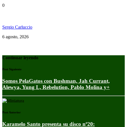
0
Ms. Lauryn Hill celebra los 30 años de The Score
Sergio Carluccio
6 agosto, 2026
Continuar leyendo
Post Siguiente
Somos PelaGatos con Bushman, Jah Currant,
Alewya, Yung L, Rebelution, Pablo Molina y+
Post Anterior
Karamelo Santo presenta su disco nº20: