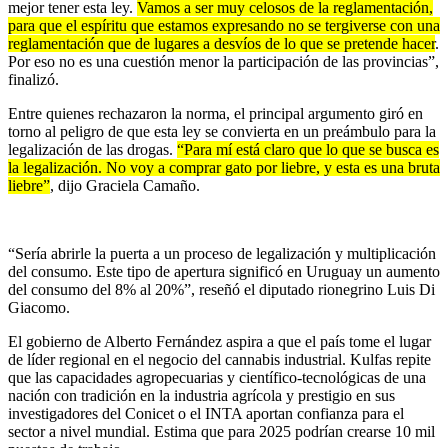
mejor tener esta ley.
Vamos a ser muy celosos de la reglamentación,
para que el espíritu que estamos expresando no se tergiverse con una
reglamentación que de lugares a desvíos de lo que se pretende hacer
.
Por eso no es una cuestión menor la participación de las provincias”,
finalizó.
Entre quienes rechazaron la norma, el principal argumento giró en
torno al peligro de que esta ley se convierta en un preámbulo para la
legalización de las drogas.
“Para mí está claro que lo que se busca es
la legalización. No voy a comprar gato por liebre, y esta es una bruta
liebre”
, dijo
Graciela Camaño.
“
Sería abrirle la puerta a un proceso de legalización y multiplicación
del consumo.
Este tipo de apertura significó en Uruguay un aumento
del consumo del 8% al 20%”, reseñó el diputado rionegrino
Luis Di
Giacomo.
El gobierno de Alberto Fernández aspira a que el país tome el lugar
de líder regional en el negocio del cannabis industrial. Kulfas repite
que las capacidades agropecuarias y científico-tecnológicas de una
nación con tradición en la industria agrícola y prestigio en sus
investigadores del Conicet o el INTA aportan confianza para el
sector a nivel mundial. Estima que para 2025 podrían crearse 10 mil