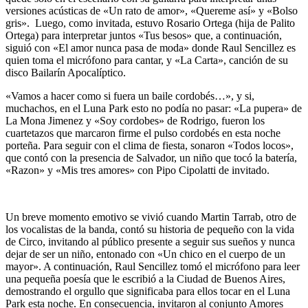
versiones acústicas de «Un rato de amor», «Quereme así» y «Bolso
gris». Luego, como invitada, estuvo Rosario Ortega (hija de Palito
Ortega) para interpretar juntos «Tus besos» que, a continuación,
siguió con «El amor nunca pasa de moda» donde Raul Sencillez es
quien toma el micrófono para cantar, y «La Carta», canción de su
disco Bailarín Apocalíptico.
«Vamos a hacer como si fuera un baile cordobés…», y si,
muchachos, en el Luna Park esto no podía no pasar: «La pupera» de
La Mona Jimenez y «Soy cordobes» de Rodrigo, fueron los
cuartetazos que marcaron firme el pulso cordobés en esta noche
porteña. Para seguir con el clima de fiesta, sonaron «Todos locos»,
que contó con la presencia de Salvador, un niño que tocó la batería,
«Razon» y «Mis tres amores» con Pipo Cipolatti de invitado.
Un breve momento emotivo se vivió cuando Martin Tarrab, otro de
los vocalistas de la banda, contó su historia de pequeño con la vida
de Circo, invitando al público presente a seguir sus sueños y nunca
dejar de ser un niño, entonado con «Un chico en el cuerpo de un
mayor». A continuación, Raul Sencillez tomó el micrófono para leer
una pequeña poesía que le escribió a la Ciudad de Buenos Aires,
demostrando el orgullo que significaba para ellos tocar en el Luna
Park esta noche. En consecuencia, invitaron al conjunto Amores