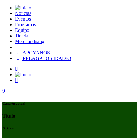
Noticias
Eventos
Programas
Equipo
Tienda
Merchandising
APOYANOS
PELAGATOS IRADIO
Canción actual
Título
Artista