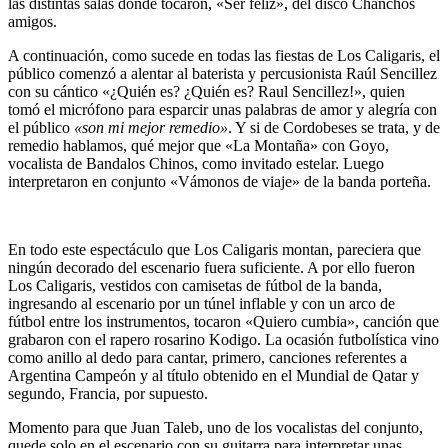
las distintas salas donde tocaron, «Ser feliz», del disco Chanchos
amigos.
A continuación, como sucede en todas las fiestas de Los Caligaris, el
público comenzó a alentar al baterista y percusionista Raúl Sencillez
con su cántico «¿Quién es? ¿Quién es? Raul Sencillez!», quien
tomó el micrófono para esparcir unas palabras de amor y alegría con
el público
«son mi mejor remedio»
. Y si de Cordobeses se trata, y de
remedio hablamos, qué mejor que «La Montaña» con
Goyo,
vocalista de
Bandalos Chinos,
como invitado estelar. Luego
interpretaron en conjunto «Vámonos de viaje» de la banda porteña.
En todo este espectáculo que Los Caligaris montan, pareciera que
ningún decorado del escenario fuera suficiente. A por ello fueron
Los Caligaris, vestidos con camisetas de fútbol de la banda,
ingresando al escenario por un túnel inflable y con un arco de
fútbol entre los instrumentos, tocaron «Quiero cumbia», canción que
grabaron con el rapero rosarino Kodigo. La ocasión futbolística vino
como anillo al dedo para cantar, primero, canciones referentes a
Argentina Campeón y al título obtenido en el Mundial de Qatar y
segundo, Francia, por supuesto.
Momento para que Juan Taleb, uno de los vocalistas del conjunto,
quede solo en el escenario con su guitarra para interpretar unas