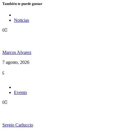
También te puede gustar
Noticias
0
Hubo un instante perfecto entre el ska y el reggae
Marcos Alvarez
7 agosto, 2026
Evento
0
Ms. Lauryn Hill celebra los 30 años de The Score
Sergio Carluccio