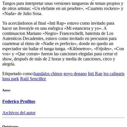
Tangos para interpretar unas versiones tangueras de temas propios y
de otros artistas: «Un elefante en un pesebre», «Cuarteto rockero» y
«Nada» de Julio Sosa.
Ya acercándonos al final
«Inti Rap»
estuvo como invitado para
hacer un freestyle en una enérgica «Mi estanciera y yo». A
continuacion Mariano «Negro» Franceschelli, baterista de Los
Autenticos Decadentes, estuvo como invitado en percusion para
cuartetear al ritmo de «Nadie es perfecto», donde no quedo un
espectador sin bailar el tunga tunga. «Kilómetros», «Frijoles», «Con
vos» y «Que corran» fueron las canciones elegidas para cerrar el
show, después de más de 2 horas y media de canciones, circo y
alegría.
Etiquetado como:
bandalos chinos
goyo degano
Inti Rap
los caligaris
luna park
Raúl Sencillez
Autor
Federico Profitos
Archivos del autor
Opiniones