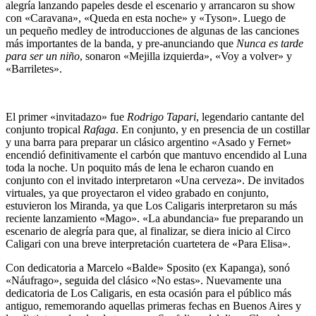
alegría lanzando papeles desde el escenario y arrancaron su show
con «Caravana», «Queda en esta noche» y «Tyson». Luego de
un pequeño medley de introducciones de algunas de las canciones
más importantes de la banda, y pre-anunciando que
Nunca es tarde
para ser un niño
, sonaron «Mejilla izquierda», «Voy a volver» y
«Barriletes».
El primer «invitadazo» fue
Rodrigo Tapari
, legendario cantante del
conjunto tropical
Rafaga
. En conjunto, y en
presencia de un costillar
y una barra para preparar un clásico argentino
«Asado y Fernet»
encendió definitivamente el carbón que mantuvo encendido al Luna
toda la noche. Un poquito más de lena le echaron cuando en
conjunto con el invitado interpretaron «Una cerveza». De invitados
virtuales, ya que proyectaron el video grabado en conjunto,
estuvieron los Miranda, ya que Los Caligaris interpretaron su más
reciente lanzamiento «Mago». «La abundancia» fue preparando un
escenario de alegría para que, al finalizar, se diera inicio al Circo
Caligari con una breve interpretación cuartetera de «Para Elisa».
Con dedicatoria a Marcelo «Balde» Sposito (ex Kapanga), sonó
«Náufrago», seguida del clásico «No estas». Nuevamente una
dedicatoria de Los Caligaris, en esta ocasión para el público más
antiguo, rememorando aquellas primeras fechas en Buenos Aires y