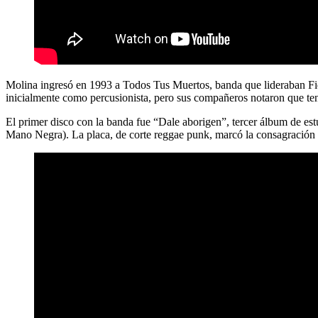
Molina ingresó en 1993 a Todos Tus Muertos
, banda que lideraban F
inicialmente como percusionista, pero sus compañeros notaron que te
El primer disco con la banda fue “Dale aborigen”, tercer álbum de 
Mano Negra). La placa, de corte reggae punk, marcó la consagración d