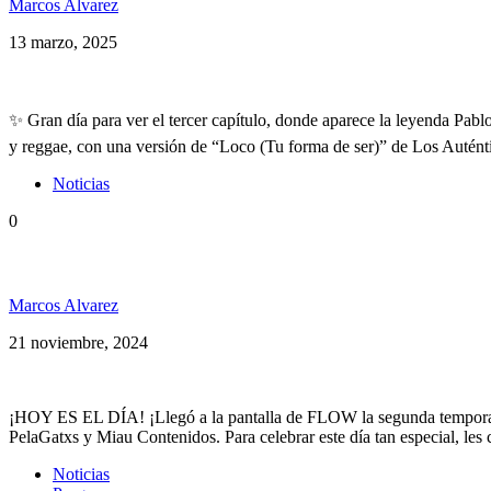
Marcos Alvarez
13 marzo, 2025
✨ Gran día para ver el tercer capítulo, donde aparece la leyenda Pab
y reggae, con una versión de “Loco (Tu forma de ser)” de Los Autént
Noticias
0
Pablo Molina ft Los Tabaleros en Combinaciones 2ª
Marcos Alvarez
21 noviembre, 2024
¡HOY ES EL DÍA! ¡Llegó a la pantalla de FLOW la segunda temporada 
PelaGatxs y Miau Contenidos. Para celebrar este día tan especial, les
Noticias