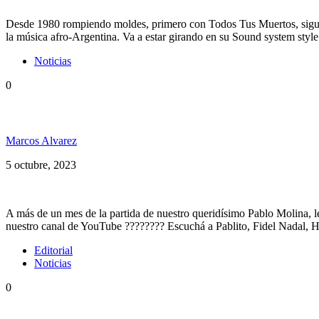
Desde 1980 rompiendo moldes, primero con Todos Tus Muertos, siguie
la música afro-Argentina. Va a estar girando en su Sound system styl
Noticias
0
Super especial sobre Todos Tus Muertos y Lumumba
Marcos Alvarez
5 octubre, 2023
A más de un mes de la partida de nuestro queridísimo Pablo Molina,
nuestro canal de YouTube ???????? Escuchá a Pablito, Fidel Nadal, 
Editorial
Noticias
0
Chau Pablito, te voy a extrañar