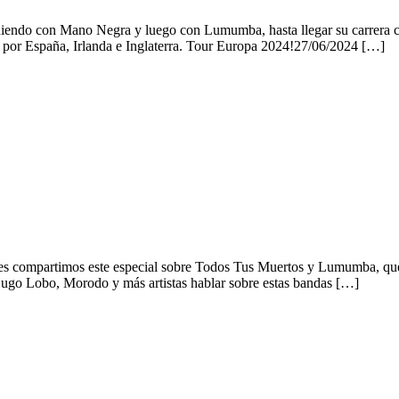
ndo con Mano Negra y luego con Lumumba, hasta llegar su carrera como 
e por España, Irlanda e Inglaterra. Tour Europa 2024!27/06/2024 […]
 les compartimos este especial sobre Todos Tus Muertos y Lumumba, q
Hugo Lobo, Morodo y más artistas hablar sobre estas bandas […]