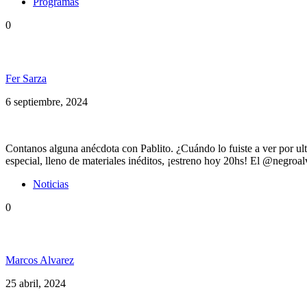
Programas
0
Homenaje a Pablo Molina en Somos PelaGatos N° 24
Fer Sarza
6 septiembre, 2024
Contanos alguna anécdota con Pablito. ¿Cuándo lo fuiste a ver por ult
especial, lleno de materiales inéditos, ¡estreno hoy 20hs! El @negroalv
Noticias
0
Fidel Nadal anunció 11 fechas en una gira por Europ
Marcos Alvarez
25 abril, 2024