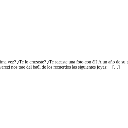
0
ima vez? ¿Te lo cruzaste? ¿Te sacaste una foto con él? A un año de su 
arezi nos trae del baúl de los recuerdos las siguientes joyas: + […]
a