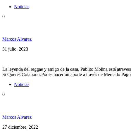
Noticias
0
¡Todxs unidos por Pablo Molina!
Marcos Alvarez
31 julio, 2023
La leyenda del reggae y amigo de la casa, Pablito Molina está atraves
Si Querés Colaborar:Podés hacer un aporte a través de Mercado Pago d
Noticias
0
Pablo Molina agradece el apoyo de la comunidad mus
Marcos Alvarez
27 diciembre, 2022