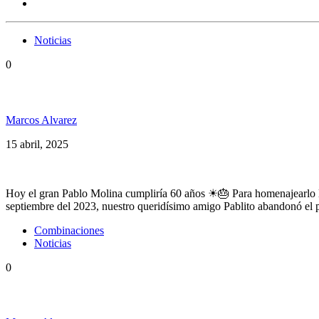
Noticias
0
¡Feliz Cumple Pablito!
Marcos Alvarez
15 abril, 2025
Hoy el gran Pablo Molina cumpliría 60 años ☀🎂 Para homenajearlo l
septiembre del 2023, nuestro queridísimo amigo Pablito abandonó el p
Combinaciones
Noticias
0
¿Alguien dijo #Combinaciones? Pablo Molina ft Los 