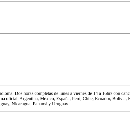
 idioma.
Dos horas completas de
lunes a viernes de 14 a 16hrs c
on canci
oma oficial: Argentina, México, España, Perú, Chile, Ecuador, Bolivia,
aguay, Nicaragua, Panamá y Uruguay.