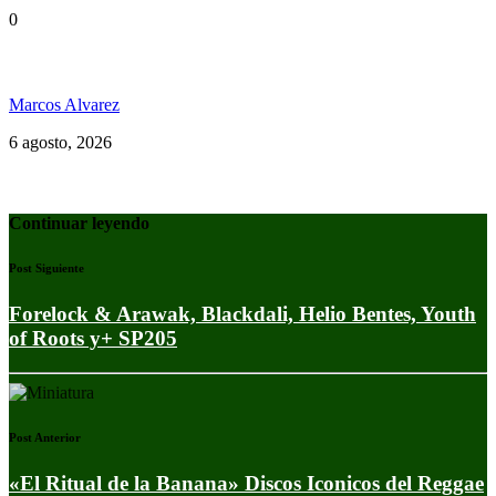
0
Jamaica y su independencia en 1962 a todo color
Marcos Alvarez
6 agosto, 2026
Continuar leyendo
Post Siguiente
Forelock & Arawak, Blackdali, Helio Bentes, Youth
of Roots y+ SP205
Post Anterior
«El Ritual de la Banana» Discos Iconicos del Reggae