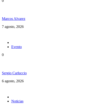
0
Hubo un instante perfecto entre el ska y el reggae
Marcos Alvarez
7 agosto, 2026
Evento
0
Ms. Lauryn Hill celebra los 30 años de The Score
Sergio Carluccio
6 agosto, 2026
Noticias