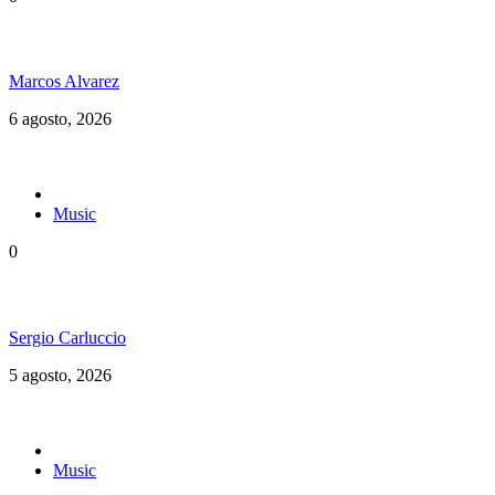
Jamaica y su independencia en 1962 a todo color
Marcos Alvarez
6 agosto, 2026
Music
0
Floressiendo Reggae presenta «Como Una Luz»
Sergio Carluccio
5 agosto, 2026
Music