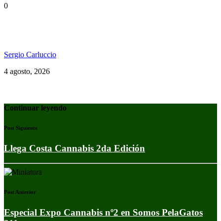
0
Konshens estrenó “Yard Man” y reafirma su
vigencia en el dancehall
Sergio Carluccio
4 agosto, 2026
Continuar leyendo
Post Siguiente
Llega Costa Cannabis 2da Edición
Post Anterior
Especial Expo Cannabis nº2 en Somos PelaGatos