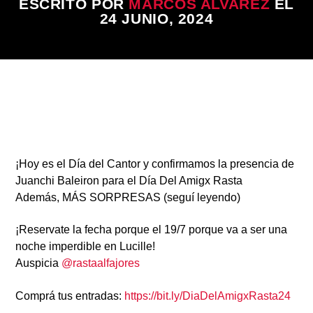
ESCRITO POR
MARCOS ALVAREZ
EL
24 JUNIO, 2024
Radio
¡Hoy es el
Día del Cantor
y confirmamos la presencia de
Juanchi Baleiron
para el
Día Del Amigx Rasta
Además, MÁS SORPRESAS (seguí leyendo)
¡Reservate la fecha porque el 19/7 porque va a ser una
noche imperdible en Lucille!
Auspicia
@rastaalfajores
Comprá tus entradas:
https://bit.ly/DiaDelAmigxRasta24