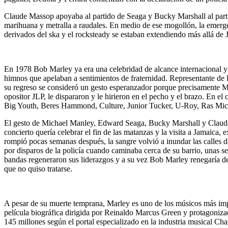
Claude Massop
apoyaba al partido de Seaga y Bucky Marshall al parti
marihuana y metralla a raudales. En medio de ese mogollón, la emergenc
derivados del ska y el rocksteady se estaban extendiendo más allá de J
En 1978 Bob Marley ya era una celebridad de alcance internacional y 
himnos que apelaban a sentimientos de fraternidad. Representante de 
su regreso se consideró un gesto esperanzador porque precisamente Ma
opositor JLP, le dispararon y le hirieron en el pecho y el brazo. En 
Big Youth, Beres Hammond, Culture, Junior Tucker, U-Roy, Ras Mich
El gesto de Michael Manley, Edward Seaga, Bucky Marshall y Claud
concierto quería celebrar el fin de las matanzas y la visita a Jamaica, 
rompió pocas semanas después, la sangre volvió a inundar las calles d
por disparos de la policía cuando caminaba cerca de su barrio, unas 
bandas regeneraron sus liderazgos y a su vez Bob Marley renegaría de a
que no quiso tratarse.
A pesar de su muerte temprana, Marley es uno de los músicos más imp
película biográfica dirigida por Reinaldo Marcus Green y protagoniz
145 millones según el portal especializado en la industria musical C