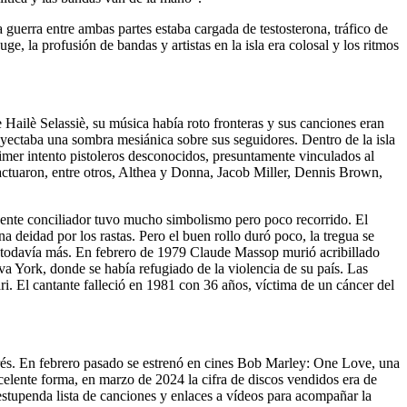
guerra entre ambas partes estaba cargada de testosterona, tráfico de
, la profusión de bandas y artistas en la isla era colosal y los ritmos
ailè Selassiè, su música había roto fronteras y sus canciones eran
oyectaba una sombra mesiánica sobre sus seguidores. Dentro de la isla
imer intento pistoleros desconocidos, presuntamente vinculados al
 actuaron, entre otros, Althea y Donna, Jacob Miller, Dennis Brown,
te conciliador tuvo mucho simbolismo pero poco recorrido. El
na deidad por los rastas. Pero el buen rollo duró poco, la tregua se
pó todavía más. En febrero de 1979 Claude Massop murió acribillado
 York, donde se había refugiado de la violencia de su país. Las
ri. El cantante falleció en 1981 con 36 años, víctima de un cáncer del
rés. En febrero pasado se estrenó en cines Bob Marley: One Love, una
elente forma, en marzo de 2024 la cifra de discos vendidos era de
estupenda lista de canciones y enlaces a vídeos para acompañar la