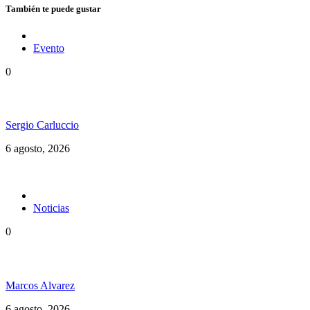
También te puede gustar
Evento
0
Ms. Lauryn Hill celebra los 30 años de The Score
Sergio Carluccio
6 agosto, 2026
Noticias
0
Jamaica y su independencia en 1962 a todo color
Marcos Alvarez
6 agosto, 2026