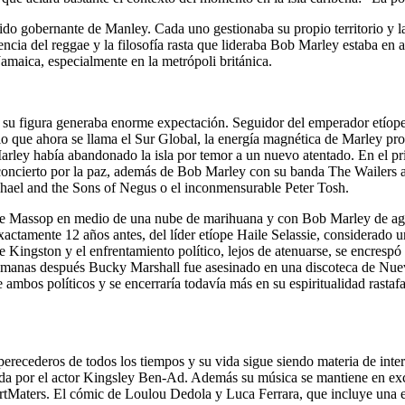
do gobernante de Manley. Cada uno gestionaba su propio territorio y la 
ia del reggae y la filosofía rasta que lideraba Bob Marley estaba en auge
amaica, especialmente en la metrópoli británica.
su figura generaba enorme expectación. Seguidor del emperador etíope H
lo que ahora se llama el Sur Global, la energía magnética de Marley pr
rley había abandonado la isla por temor a un nuevo atentado. En el pr
el concierto por la paz, además de Bob Marley con su banda The Wailers
ael and the Sons of Negus o el inconmensurable Peter Tosh.
e Massop en medio de una nube de marihuana y con Bob Marley de agen
exactamente 12 años antes, del líder etíope Haile Selassie, considerado u
e Kingston y el enfrentamiento político, lejos de atenuarse, se encres
semanas después Bucky Marshall fue asesinado en una discoteca de Nueva
mbos políticos y se encerraría todavía más en su espiritualidad rastafa
erecederos de todos los tiempos y su vida sigue siendo materia de inte
ada por el actor Kingsley Ben-Ad. Además su música se mantiene en exc
hartMaters. El cómic de Loulou Dedola y Luca Ferrara, que incluye una 