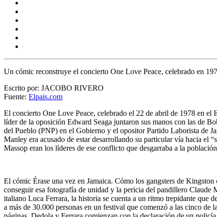
Un cómic reconstruye el concierto
One Love Peace,
celebrado en 197
Escrito por: JACOBO RIVERO
Fuente:
Elpais.com
El concierto
One Love Peace,
celebrado el 22 de abril de 1978 en el
líder de la oposición
Edward Seaga
juntaron sus manos con las de Bob
del Pueblo (PNP) en el Gobierno y el opositor Partido Laborista de J
Manley era acusado de estar desarrollando su particular vía hacia el “
Massop
eran los líderes de ese conflicto que desgarraba a la població
El cómic
Érase una vez en Jamaica.
Cómo los gangsters de Kingston c
conseguir esa fotografía de unidad y la pericia del pandillero Claude
italiano
Luca Ferrara,
la historia se cuenta a un ritmo trepidante que d
a más de 30.000 personas en un festival que comenzó a las cinco de la 
páginas, Dedola y Ferrara comienzan con la declaración de un policía 