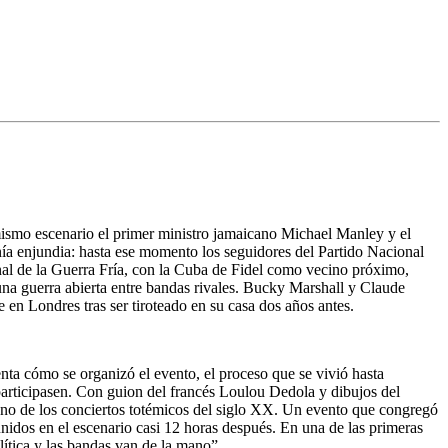
mismo escenario el primer ministro jamaicano
Michael Manley
y el
ía enjundia: hasta ese momento los seguidores del Partido Nacional
nal de la Guerra Fría, con la Cuba de Fidel como vecino próximo,
na guerra abierta entre bandas rivales. B
ucky Marshall y Claude
e en Londres tras ser tiroteado en su casa dos años antes.
a cómo se organizó el evento, el proceso que se vivió hasta
participasen. Con guion del francés
Loulou Dedola
y dibujos del
 de uno de los conciertos totémicos del siglo XX. Un evento que congregó
unidos en el escenario casi 12 horas después. En una de las primeras
lítica y las bandas van de la mano”.