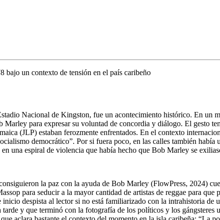
8 bajo un contexto de tensión en el país caribeño
 Estadio Nacional de Kingston, fue un acontecimiento histórico. En un 
 Marley para expresar su voluntad de concordia y diálogo. El gesto ten
amaica (JLP) estaban ferozmente enfrentados. En el contexto internacio
socialismo democrático”. Por si fuera poco, en las calles también había u
n en una espiral de violencia que había hecho que
Bob Marley
se exilias
onsiguieron la paz con la ayuda de Bob Marley (FlowPress, 2024) cuent
 Massop para seducir a la mayor cantidad de artistas de reggae para que 
e inicio despista al lector si no está familiarizado con la intrahistoria
tarde y que terminó con la fotografía de los políticos y los gángsteres 
que aclara bastante el contexto del momento en la isla caribeña: “La po