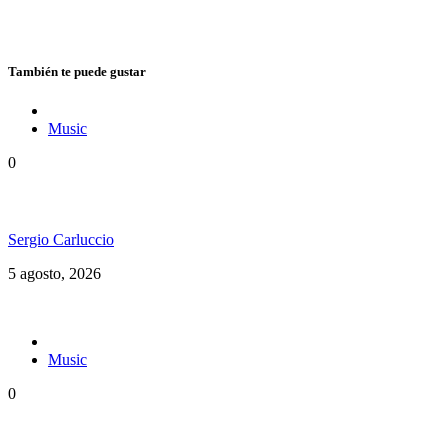
También te puede gustar
Music
0
Floressiendo Reggae presenta «Como Una Luz»
Sergio Carluccio
5 agosto, 2026
Music
0
Konshens estrenó “Yard Man” y reafirma su