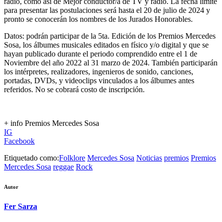
radio
, como así de Mejor conductor/a de TV y radio. La fecha límite
para presentar las postulaciones será hasta el
20 de julio de 2024
y
pronto se conocerán los nombres de los Jurados Honorables.
Datos: podrán participar de la
5ta. Edición de los Premios Mercedes
Sosa
, los álbumes musicales editados en físico y/o digital y que se
hayan publicado durante el periodo comprendido entre el 1 de
Noviembre del año 2022 al 31 marzo de 2024. También participarán
los intérpretes, realizadores, ingenieros de sonido, canciones,
portadas, DVDs, y videoclips vinculados a los álbumes antes
referidos. No se cobrará costo de inscripción.
+ info
Premios Mercedes Sosa
IG
Facebook
Etiquetado como:
Folklore
Mercedes Sosa
Noticias
premios
Premios
Mercedes Sosa
reggae
Rock
Autor
Fer Sarza