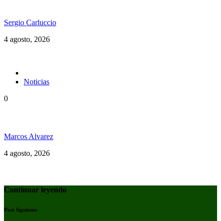
vigencia en el dancehall
Sergio Carluccio
4 agosto, 2026
Noticias
0
La tierra no se vende. No se quema. No se desaloja.
Marcos Alvarez
4 agosto, 2026
Continuar leyendo
Post Siguiente