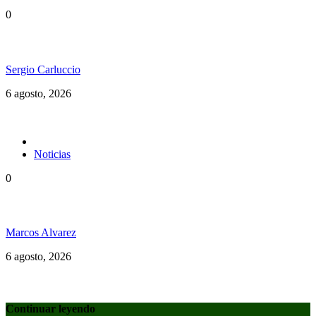
0
Ms. Lauryn Hill celebra los 30 años de The Score
Sergio Carluccio
6 agosto, 2026
Noticias
0
Jamaica y su independencia en 1962 a todo color
Marcos Alvarez
6 agosto, 2026
Continuar leyendo