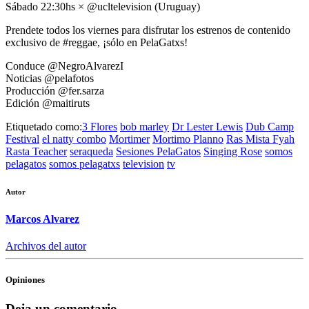
Sábado 22:30hs × @ucltelevision (Uruguay)
Prendete todos los viernes para disfrutar los estrenos de contenido
exclusivo de #reggae, ¡sólo en PelaGatxs!
Conduce @NegroAlvarezI
Noticias @pelafotos
Producción @fer.sarza
Edición @maitiruts
Etiquetado como:
3 Flores
bob marley
Dr Lester Lewis
Dub Camp
Festival
el natty combo
Mortimer
Mortimo Planno
Ras Mista Fyah
Rasta Teacher
seraqueda
Sesiones PelaGatos
Singing Rose
somos
pelagatos
somos pelagatxs
television
tv
Autor
Marcos Alvarez
Archivos del autor
Opiniones
Deja un comentario