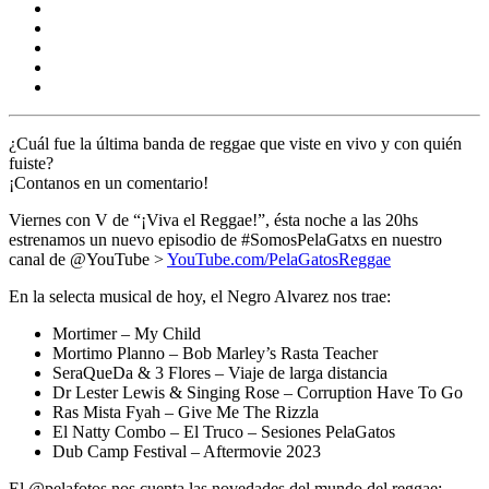
¿Cuál fue la última banda de reggae que viste en vivo y con quién
fuiste?
¡Contanos en un comentario!
Viernes con V de
“¡Viva el Reggae!”,
ésta noche a las 20hs
estrenamos un nuevo episodio de #SomosPelaGatxs en nuestro
canal de @YouTube >
YouTube.com/PelaGatosReggae
En la selecta musical de hoy, el
Negro Alvarez
nos trae:
Mortimer – My Child
Mortimo Planno – Bob Marley’s Rasta Teacher
SeraQueDa & 3 Flores – Viaje de larga distancia
Dr Lester Lewis & Singing Rose – Corruption Have To Go
Ras Mista Fyah – Give Me The Rizzla
El Natty Combo – El Truco – Sesiones PelaGatos
Dub Camp Festival – Aftermovie 2023
El @pelafotos nos cuenta las novedades del mundo del reggae: