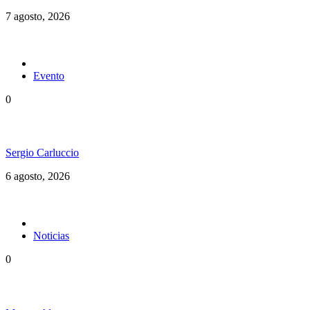
7 agosto, 2026
Evento
0
Ms. Lauryn Hill celebra los 30 años de The Score
Sergio Carluccio
6 agosto, 2026
Noticias
0
Jamaica y su independencia en 1962 a todo color