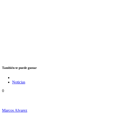
También te puede gustar
Noticias
0
Hubo un instante perfecto entre el ska y el reggae
Marcos Alvarez