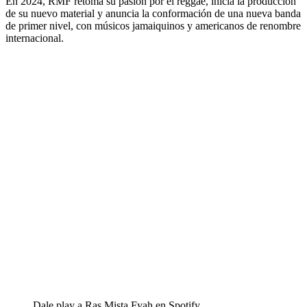
En 2024, RMF retoma su pasión por el
reggae
, inicia la producción
de su nuevo material y anuncia la conformación de una nueva banda
de primer nivel, con músicos jamaiquinos y americanos de renombre
internacional.
Dale play a Ras Mista Fyah en Spotify