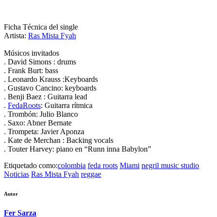
Ficha Técnica del single
Artista:
Ras Mista Fyah
Músicos invitados
. David Simons : drums
. Frank Burt: bass
. Leonardo Krauss :Keyboards
. Gustavo Cancino: keyboards
. Benji Baez : Guitarra lead
.
FedaRoots
: Guitarra rítmica
. Trombón: Julio Blanco
. Saxo: Abner Bernate
. Trompeta: Javier Aponza
. Kate de Merchan : Backing vocals
. Touter Harvey: piano en “Runn inna Babylon”
Etiquetado como:
colombia
feda roots
Miami
negril music studio
Noticias
Ras Mista Fyah
reggae
Autor
Fer Sarza