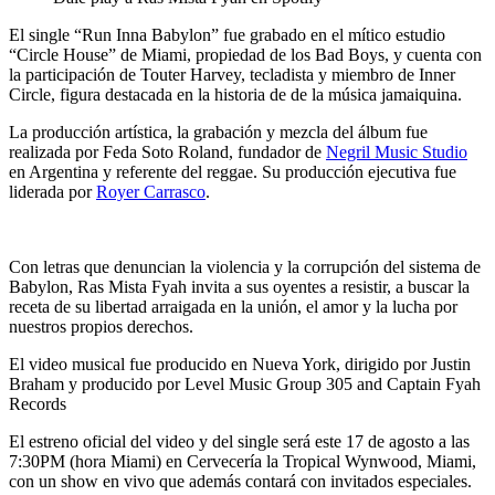
El single “
Run Inna Babylon
” fue grabado en el mítico estudio
“Circle House” de Miami, propiedad de los Bad Boys, y cuenta con
la participación de Touter Harvey, tecladista y miembro de
Inner
Circle
, figura destacada en la historia de de la música jamaiquina.
La producción artística, la grabación y mezcla del álbum fue
realizada por
Feda Soto Roland
, fundador de
Negril Music Studio
en Argentina y referente del reggae. Su producción ejecutiva fue
liderada por
Royer Carrasco
.
Con letras que denuncian la violencia y la corrupción del sistema de
Babylon
, Ras Mista Fyah invita a sus oyentes a resistir, a buscar la
receta de su libertad arraigada en la unión, el amor y la lucha por
nuestros propios derechos.
El video musical fue producido en
Nueva York
, dirigido por Justin
Braham y producido por Level Music Group 305 and Captain Fyah
Records
El estreno oficial del video y del single será este 17 de agosto a las
7:30PM (hora Miami) en Cervecería la Tropical Wynwood,
Miami
,
con un show en vivo que además contará con invitados especiales.