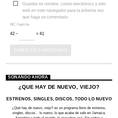
Guardar mi nombre, correo electrónico y sitio
web en este navegador para la próxima vez
que haga un comentario.
WC Captcha
42 −
= 41
SONANDO AHORA
¿QUE HAY DE NUEVO, VIEJO?
ESTRENOS, SINGLES, DISCOS, TODO LO NUEVO
¿Qué hay de nuevo, viejo?
es un programa lleno de
estrenos,
singles, discos... lo nuevo,
lo que acaba de salir en
Jamaica,
Argentina y todo el mundo,
lo escuchas acá. Sin cortes y