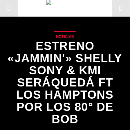
NOTICIAS
ESTRENO
«JAMMIN'» SHELLY
SONY & KMI
SERÁQUEDÁ FT
LOS HAMPTONS
POR LOS 80° DE
CANCIÓN ACTUAL
BOB
TÍTULO
ARTISTA