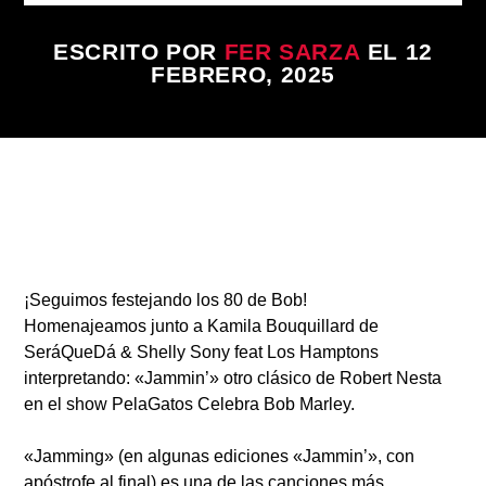
ESCRITO POR
FER SARZA
EL 12
FEBRERO, 2025
Radio
¡Seguimos festejando los 80 de Bob!
Homenajeamos junto a
Kamila Bouquillard de
SeráQueDá & Shelly Sony
feat
Los Hamptons
interpretando: «
Jammin’
» otro clásico de Robert Nesta
en el show
PelaGatos Celebra Bob Marley.
«
Jamming
» (en algunas ediciones «Jammin’», con
apóstrofe al final) es una de las canciones más