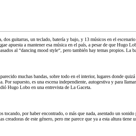
, dos guitarras, un teclado, batería y bajo, y 13 músicos en el escenario
gae apuesta a mantener esa música en el país, a pesar de que
Hugo Lo
pasados al “dancing mood style“, pero también hay temas propios. La 
aparecido muchas bandas, sobre todo en el interior, lugares donde quiz
na
. Por supuesto, es una escena independiente, autogestiva y para lla
ndió
Hugo Lobo
en una entrevista de
La Gaceta
.
amos tocando, por haber encontrado, o más que nada, asentado un sonido
andas creadoras de este género, pero me parece que ya a esta altura tien