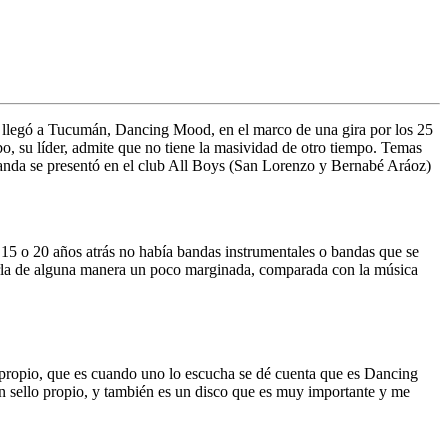
 llegó a
Tucumán
, Dancing Mood, en el marco de una gira por los 25
bo
, su líder, admite que no tiene la masividad de otro tiempo. Temas
banda se presentó en el club All Boys (San Lorenzo y Bernabé Aráoz)
á 15 o 20 años atrás no había bandas instrumentales o bandas que se
marla de alguna manera un poco marginada, comparada con la música
 propio, que es cuando uno lo escucha se dé cuenta que es
Dancing
e un sello propio, y también es un disco que es muy importante y me