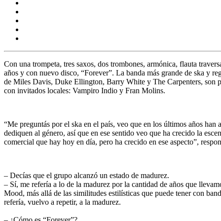
Con una trompeta, tres saxos, dos trombones, armónica, flauta traversa
años y con nuevo disco, “Forever”. La banda más grande de ska y reg
de
Miles Davis
,
Duke Ellington
,
Barry White
y
The Carpenters
, son 
con invitados locales: Vampiro Indio y Fran Molins.
“Me preguntás por el ska en el país, veo que en los últimos años han 
dediquen al género, así que en ese sentido veo que
ha crecido la esce
comercial que hay hoy en día, pero ha crecido en ese aspecto”, respo
–
Decías que el grupo alcanzó un estado de madurez
.
– Sí, me refería a lo de la madurez por la cantidad de años que llev
Mood
, más allá de las similitudes estilísticas que puede tener con b
refería, vuelvo a repetir, a la
madurez
.
–
¿Cómo es “Forever”?