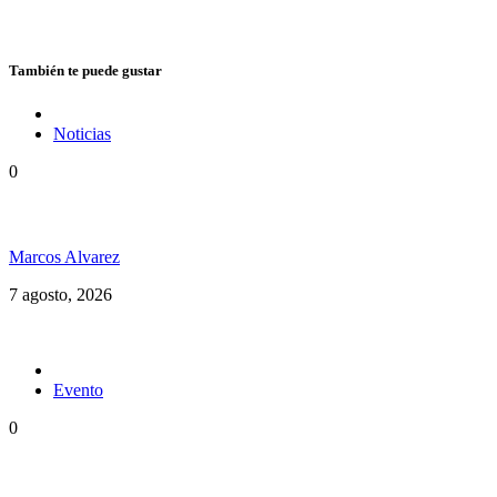
También te puede gustar
Noticias
0
Hubo un instante perfecto entre el ska y el reggae
Marcos Alvarez
7 agosto, 2026
Evento
0
Ms. Lauryn Hill celebra los 30 años de The Score