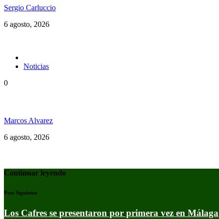
Sergio Carluccio
6 agosto, 2026
Noticias
0
Jamaica y su independencia en 1962 a todo color
Marcos Alvarez
6 agosto, 2026
Continuar leyendo
Post Siguiente
Los Cafres se presentaron por primera vez en Málaga