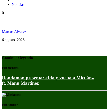
Noticias
0
Jamaica y su independencia en 1962 a todo color
Marcos Alvarez
6 agosto, 2026
Continuar leyendo
Post Siguiente
Rondamon presenta: «Ida y vuelta a Mictlán»
ft. ‪Manu Martinez
Post Anterior