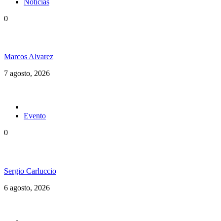
Noticias
0
Hubo un instante perfecto entre el ska y el reggae
Marcos Alvarez
7 agosto, 2026
Evento
0
Ms. Lauryn Hill celebra los 30 años de The Score
Sergio Carluccio
6 agosto, 2026