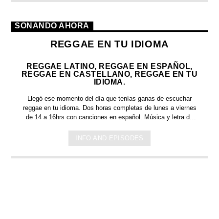
SONANDO AHORA
REGGAE EN TU IDIOMA
REGGAE LATINO, REGGAE EN ESPAÑOL,
REGGAE EN CASTELLANO, REGGAE EN TU
IDIOMA.
Llegó ese momento del día que tenías ganas de escuchar
reggae en tu idioma.
Dos horas completas de
lunes a viernes
de 14 a 16hrs c
on canciones en español. Música y letra de
bandas y artistas nacionales, y latinoamericanos en tu idioma.
Países que tienen el español como idioma oficial: Argentina,
INFO AND EPISODES
México, España, Perú, Chile, Ecuador, Bolivia, Honduras, El
Salvador, Costa Rica, Puerto Rico, Guinea Ecuatorial,
Colombia, Venezuela, Guatemala, Cuba, República
Dominicana, Paraguay, Nicaragua, Panamá y Uruguay.