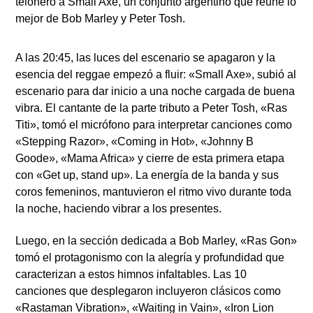
telonero a Small Axe, un conjunto argentino que reune lo
mejor de Bob Marley y Peter Tosh.
A las 20:45, las luces del escenario se apagaron y la
esencia del reggae empezó a fluir:
«Small Axe»
, subió al
escenario para dar inicio a una noche cargada de buena
vibra. El cantante de la parte tributo a Peter Tosh,
«Ras
Titi»
, tomó el micrófono para interpretar canciones como
«Stepping Razor»
,
«Coming in Hot», «Johnny B
Goode», «Mama Africa»
y cierre de esta primera etapa
con
«Get up, stand up»
. La energía de la banda y sus
coros femeninos, mantuvieron el ritmo vivo durante toda
la noche, haciendo vibrar a los presentes.
Luego, en la sección dedicada a Bob Marley,
«Ras Gon»
tomó el protagonismo con la alegría y profundidad que
caracterizan a estos himnos infaltables. Las 10
canciones que desplegaron incluyeron clásicos como
«Rastaman Vibration»
,
«Waiting in Vain»
,
«Iron Lion