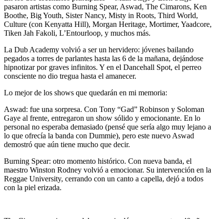
pasaron artistas como Burning Spear, Aswad, The Cimarons, Ken
Boothe, Big Youth, Sister Nancy, Misty in Roots, Third World,
Culture (con Kenyatta Hill), Morgan Heritage, Mortimer, Yaadcore,
Tiken Jah Fakoli, L’Entourloop, y muchos más.
La
Dub Academy
volvió a ser un hervidero: jóvenes bailando
pegados a torres de parlantes hasta las 6 de la mañana, dejándose
hipnotizar por graves infinitos. Y en el
Dancehall Spo
t, el perreo
consciente no dio tregua hasta el amanecer.
Lo mejor de los shows que quedarán en mi memoria:
Aswad
: fue una sorpresa. Con Tony “Gad” Robinson y Soloman
Gaye al frente, entregaron un show sólido y emocionante. En lo
personal no esperaba demasiado (pensé que sería algo muy lejano a
lo que ofrecía la banda con Dummie), pero este nuevo Aswad
demostró que aún tiene mucho que decir.
Burning Spear
: otro momento histórico. Con nueva banda, el
maestro Winston Rodney volvió a emocionar. Su intervención en la
Reggae University, cerrando con un canto a capella, dejó a todos
con la piel erizada.