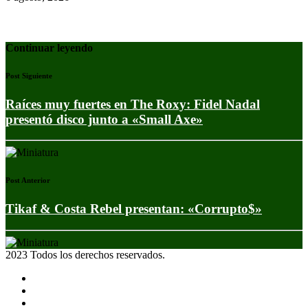
Continuar leyendo
Post Siguiente
Raíces muy fuertes en The Roxy: Fidel Nadal
presentó disco junto a «Small Axe»
Post Anterior
Tikaf & Costa Rebel presentan: «Corrupto$»
2023 Todos los derechos reservados.
Noticias
Eventos
Programas