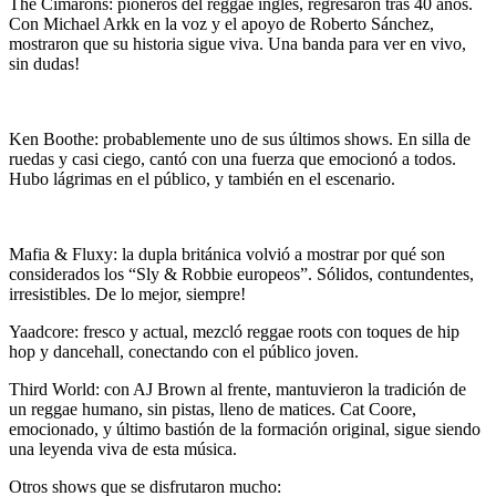
The Cimarons
: pioneros del reggae inglés, regresaron tras 40 años.
Con Michael Arkk en la voz y el apoyo de Roberto Sánchez,
mostraron que su historia sigue viva. Una banda para ver en vivo,
sin dudas!
Ken Boothe
: probablemente uno de sus últimos shows. En silla de
ruedas y casi ciego, cantó con una fuerza que emocionó a todos.
Hubo lágrimas en el público, y también en el escenario.
Mafia & Fluxy
: la dupla británica volvió a mostrar por qué son
considerados los “Sly & Robbie europeos”. Sólidos, contundentes,
irresistibles. De lo mejor, siempre!
Yaadcore
: fresco y actual, mezcló reggae roots con toques de hip
hop y dancehall, conectando con el público joven.
Third World:
con AJ Brown al frente, mantuvieron la tradición de
un reggae humano, sin pistas, lleno de matices. Cat Coore,
emocionado, y último bastión de la formación original, sigue siendo
una leyenda viva de esta música.
Otros shows que se disfrutaron mucho: