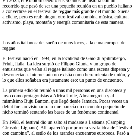
En 2025, el
Rototom
celebró sus 30 años de historia con un
recorrido que pasó de ser una pequeña reunión en un pueblo italiano
a convertirse en el festival de reggae más grande del mundo. Suena
a cliché, pero es real: ningún otro festival combina música, cultura,
activismo, playa, montaña y energía comunitaria de esta manera.
Los años italianos: del sueño de unos locos, a la cuna europea del
reggae
El festival nació en 1994, en la localidad de Gaio di Spilimbergo,
Friuli, Italia. La idea surgió de
Filippo Giunta
y un grupo de
entusiastas que veían al reggae italiano como una escena dispersa y
desconectada. Internet aún no existía como herramienta de unión, y
lo que ellos soñaban era justamente eso: un punto de encuentro.
La primera edición reunió a unas mil personas en una discoteca y
tuvo como protagonistas a Africa Unite, Almamegretta y al
mismísimo Buju Banton, que llegó desde Jamaica. Pocas veces un
debut fue tan visionario: lo que parecía un encuentro pequeño de
nicho terminó sentando las bases de un fenómeno continental.
En 1998, el festival dio un salto al mudarse a Latisana (Camping
Girasole, Lignano). Allí apareció por primera vez la idea de “festival
con camping”, al estilo de los grandes encuentros europeos. Pasó a