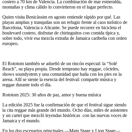
costero a 70 km de Valencia. La combinación de mar esmeralda,
montañas y clima cálido lo convirtieron en el lugar perfecto.
Quien visita Benicàssim en agosto entiende rápido por qué. Las
playas amplias y tranquilas son un refugio frente al caos turístico de
Barcelona, Valencia o Alicante. Se puede recorrer en bicicleta el
boulevard costero, disfrutar de chiringuitos con comida típica y,
sobre todo, vivir esa mezcla extraña de Jamaica caribeña con orden
europeo.
El
Rototom
también se adueñó de un rincón especial: la “
Solé
Beach
”, su playa propia. Desde temprano hay reggae, cócteles,
shows soundystem y una comunidad que baila con los pies en la
arena. Allí se siente la esencia del festival: compartir música y
reggae durante todo el día.
Rototom 2025: 30 años de paz, amor y buena música
La edición 2025 fue la confirmación de que el festival sigue siendo
la cita reggae más grande del mundo. Ocho días, miles de asistentes
y un cartel que mezcló leyendas históricas con las nuevas voces de
Jamaica y el mundo.
En los dos escenarios principales —
Main Stage y Lion Stage
—