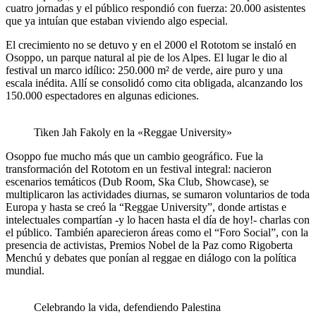
cuatro jornadas y el público respondió con fuerza: 20.000 asistentes
que ya intuían que estaban viviendo algo especial.
El crecimiento no se detuvo y en el 2000 el
Rototom
se instaló en
Osoppo, un parque natural al pie de los Alpes. El lugar le dio al
festival un marco idílico: 250.000 m² de verde, aire puro y una
escala inédita. Allí se consolidó como cita obligada, alcanzando los
150.000 espectadores en algunas ediciones.
Tiken Jah Fakoly en la «Reggae University»
Osoppo fue mucho más que un cambio geográfico. Fue la
transformación del Rototom en un festival integral: nacieron
escenarios temáticos (Dub Room, Ska Club, Showcase), se
multiplicaron las actividades diurnas, se sumaron voluntarios de toda
Europa y hasta se creó la “
Reggae University
”, donde artistas e
intelectuales compartían -y lo hacen hasta el día de hoy!- charlas con
el público. También aparecieron áreas como el “
Foro Social
”, con la
presencia de activistas, Premios Nobel de la Paz como Rigoberta
Menchú y debates que ponían al reggae en diálogo con la política
mundial.
Celebrando la vida, defendiendo Palestina