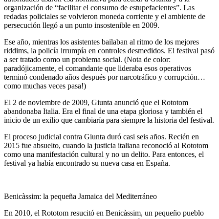
organización de “facilitar el consumo de estupefacientes”. Las
redadas policiales se volvieron moneda corriente y el ambiente de
persecución llegó a un punto insostenible en 2009.
Ese año, mientras los asistentes bailaban al ritmo de los mejores
riddims, la policía irrumpía en controles desmedidos. El festival pasó
a ser tratado como un problema social. (Nota de color:
paradójicamente, el comandante que lideraba esos operativos
terminó condenado años después por narcotráfico y corrupción…
como muchas veces pasa!)
El 2 de noviembre de 2009,
Giunta
anunció que el
Rototom
abandonaba Italia. Era el final de una etapa gloriosa y también el
inicio de un exilio que cambiaría para siempre la historia del festival.
El proceso judicial contra
Giunta
duró casi seis años. Recién en
2015 fue absuelto, cuando la justicia italiana reconoció al
Rototom
como una manifestación cultural y no un delito. Para entonces, el
festival ya había encontrado su nueva casa en España.
Benicàssim: la pequeña Jamaica del Mediterráneo
En 2010, el
Rototom
resucitó en Benicàssim, un pequeño pueblo