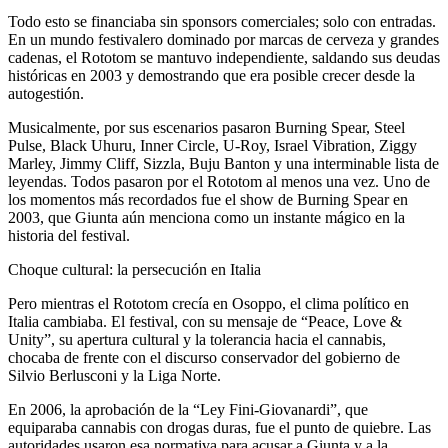
Todo esto se financiaba sin sponsors comerciales; solo con entradas.
En un mundo festivalero dominado por marcas de cerveza y grandes
cadenas, el
Rototom
se mantuvo independiente, saldando sus deudas
históricas en 2003 y demostrando que era posible crecer desde la
autogestión.
Musicalmente, por sus escenarios pasaron Burning Spear, Steel
Pulse, Black Uhuru, Inner Circle, U-Roy, Israel Vibration, Ziggy
Marley, Jimmy Cliff, Sizzla, Buju Banton y una interminable lista de
leyendas. Todos pasaron por el
Rototom
al menos una vez. Uno de
los momentos más recordados fue el show de Burning Spear en
2003, que Giunta aún menciona como un instante mágico en la
historia del festival.
Choque cultural: la persecución en Italia
Pero mientras el
Rototom
crecía en Osoppo, el clima político en
Italia cambiaba. El festival, con su mensaje de “Peace, Love &
Unity”, su apertura cultural y la tolerancia hacia el cannabis,
chocaba de frente con el discurso conservador del gobierno de
Silvio Berlusconi y la Liga Norte.
En 2006, la aprobación de la “Ley Fini-Giovanardi”, que
equiparaba cannabis con drogas duras, fue el punto de quiebre. Las
autoridades usaron esa normativa para acusar a
Giunta
y a la