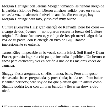
Morgan Heritage:
con Jereme Morgan tomando las riendas luego de
la partida a Zion de Petah. Dieron un show sólido, pero en varios
temas la voz no alcanzó el nivel de antaño. Sin embargo, hay
Morgan Heritage para rato, y eso está muy bueno.
Culture (Kenyatta Hill
): gran energía de Kenyatta, pero los coros —
a cargo de dos jóvenes— no lograron recrear la fuerza del Culture
original. El show fue intenso, y el hijo de Joseph mezcla algo de la
voz de su padre, con la energía en vivo de Buju Banton…
impresionante su entrega.
Tarrus Riley
: impecable en lo vocal, con la Black Soil Band y Dean
Fraser, pero sin lograr la chispa que incendia al público. Un hermoso
show para escuchar y ver en acción a una de las mejores voces de
Jamaica.
Shaggy:
fiesta asegurada, sí. Hits, humor, baile. Pero a mi gusto
demasiadas bases pregrabadas y poca (nula) banda real. Para bailar
y cantar, perfecto; pero soy de los que piensan que un artista como
Shaggy podría tocar con un gran bandón y llevar su show a otro
nivel.
L’Entourloop
: muy celebrados por el público joven, con beats