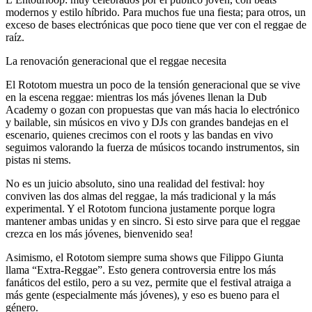
modernos y estilo híbrido. Para muchos fue una fiesta; para otros, un
exceso de bases electrónicas que poco tiene que ver con el reggae de
raíz.
La renovación generacional que el reggae necesita
El
Rototom
muestra un poco de la tensión generacional que se vive
en la escena reggae: mientras los más jóvenes llenan la
Dub
Academy
o gozan con propuestas que van más hacia lo electrónico
y bailable, sin músicos en vivo y DJs con grandes bandejas en el
escenario, quienes crecimos con el roots y las bandas en vivo
seguimos valorando la fuerza de músicos tocando instrumentos, sin
pistas ni stems.
No es un juicio absoluto, sino una realidad del festival: hoy
conviven las dos almas del reggae, la más tradicional y la más
experimental. Y el
Rototom
funciona justamente porque logra
mantener ambas unidas y en sincro. Si esto sirve para que el reggae
crezca en los más jóvenes, bienvenido sea!
Asimismo, el Rototom siempre suma shows que
Filippo Giunta
llama “Extra-Reggae”. Esto genera controversia entre los más
fanáticos del estilo, pero a su vez, permite que el festival atraiga a
más gente (especialmente más jóvenes), y eso es bueno para el
género.