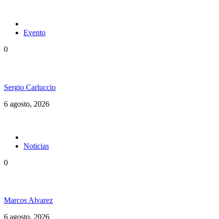
Evento
0
Ms. Lauryn Hill celebra los 30 años de The Score
Sergio Carluccio
6 agosto, 2026
Noticias
0
Jamaica y su independencia en 1962 a todo color
Marcos Alvarez
6 agosto, 2026