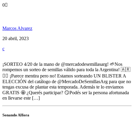
0
Sorteo 4/20 gracias a Mercado de Semillas
Marcos Alvarez
20 abril, 2023
¡SORTEO 4/20 de la mano de @mercadodesemillasarg! 🌱Nos
rompemos un sorteo de semillas válido para toda la Argentina! 🇦🇷
✊🏾 ¡Parece mentira pero no! Estamos sorteando UN BLISTER A
ELECCIÓN del catálogo de @MercadoDeSemillasArg para que no
tengas excusa de plantar esta temporada. Además te lo enviamos
GRATIS 🤩 ¿Querés participar? 😏Podés ser la persona afortunada
en llevarse este […]
Sonando AHora