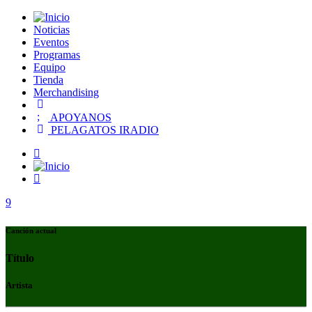
Noticias
Eventos
Programas
Equipo
Tienda
Merchandising
APOYANOS
PELAGATOS IRADIO
Canción actual
Título
Artista