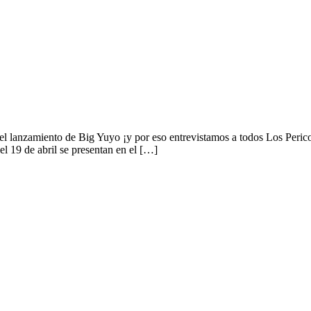
rrior King, Natty Dread, Alma Livre y +
l lanzamiento de Big Yuyo ¡y por eso entrevistamos a todos Los Peric
 19 de abril se presentan en el […]