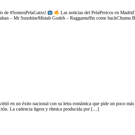
tulo de #SomosPelaGatxs!
Las noticias del PelaPericos en Madri
a Jahan – Mr SunshineMistah Godeh – Raggamuffin come backChumu B
irtió en un éxito nacional con su letra romántica que pide un poco má
nción. La cadencia ligera y rítmica producida por […]