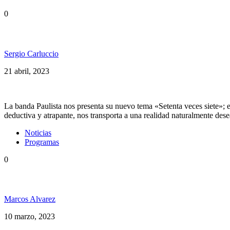
0
Alma Livre Presenta: «Setenta Veces Siete»
Sergio Carluccio
21 abril, 2023
La banda Paulista nos presenta su nuevo tema «Setenta veces siete»; es
deductiva y atrapante, nos transporta a una realidad naturalmente de
Noticias
Programas
0
Alborosie, Sista Jahan, Alma Livre y más en Somos 
Marcos Alvarez
10 marzo, 2023