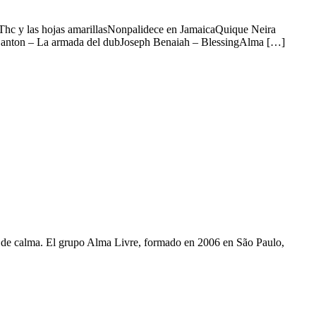
dThc y las hojas amarillasNonpalidece en JamaicaQuique Neira
anton – La armada del dubJoseph Benaiah – BlessingAlma […]
s de calma. El grupo Alma Livre, formado en 2006 en São Paulo,