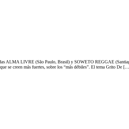
eggae
bandas ALMA LIVRE (São Paulo, Brasil) y SOWETO REGGAE (Santiago, C
s que se creen más fuertes, sobre los “más débiles”. El tema Grito De […
 Anthony B, Suburband, Dub Inc y más