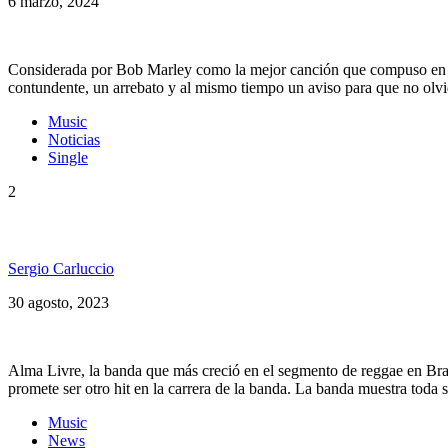
6 marzo, 2024
Considerada por Bob Marley como la mejor canción que compuso en tod
contundente, un arrebato y al mismo tiempo un aviso para que no olvid
Music
Noticias
Single
2
Alma Livre nos dice «El Camino es el Amor»
Sergio Carluccio
30 agosto, 2023
Alma Livre, la banda que más creció en el segmento de reggae en Bras
promete ser otro hit en la carrera de la banda. La banda muestra tod
Music
News