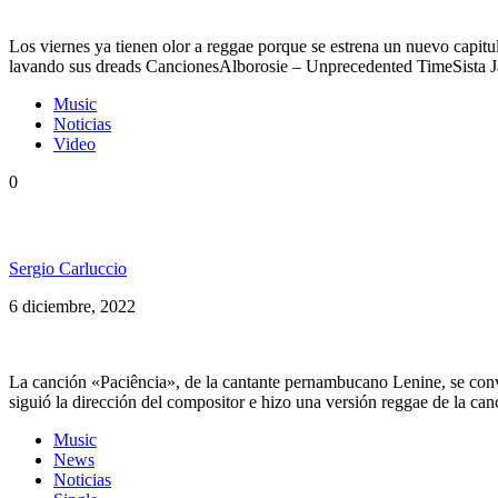
Los viernes ya tienen olor a reggae porque se estrena un nuevo capi
lavando sus dreads CancionesAlborosie – Unprecedented TimeSist
Music
Noticias
Video
0
Alma Livre presenta: «Paciencia»
Sergio Carluccio
6 diciembre, 2022
La canción «Paciência», de la cantante pernambucano Lenine, se conv
siguió la dirección del compositor e hizo una versión reggae de la ca
Music
News
Noticias