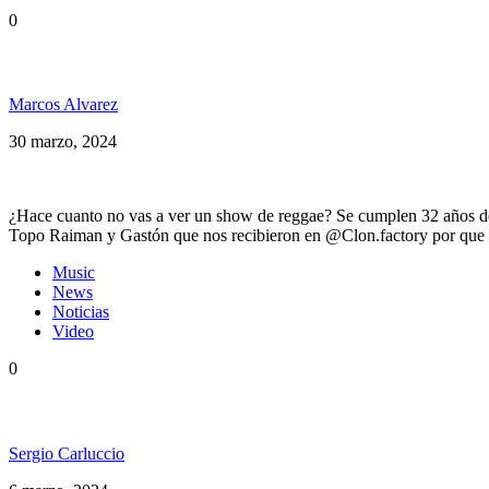
0
Somos PelaGatos 222, Entrevista con Los Pericos, Wa
Marcos Alvarez
30 marzo, 2024
¿Hace cuanto no vas a ver un show de reggae? Se cumplen 32 años de
Topo Raiman y Gastón que nos recibieron en @Clon.factory por que el
Music
News
Noticias
Video
0
Alma Livre y su versión de Redemption Song
Sergio Carluccio