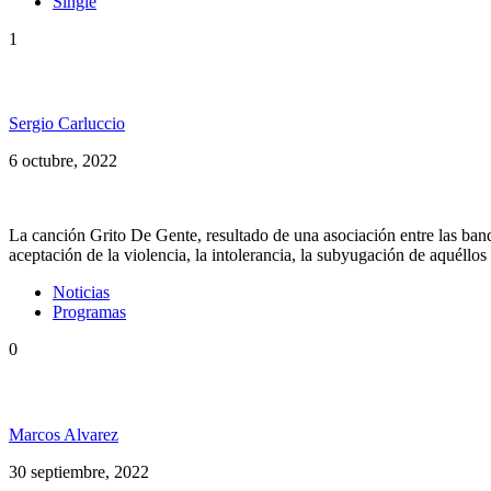
Single
1
Alma Livre presenta: «Grito De Gente» Ft. Soweto R
Sergio Carluccio
6 octubre, 2022
La canción Grito De Gente, resultado de una asociación entre las 
aceptación de la violencia, la intolerancia, la subyugación de aquéllo
Noticias
Programas
0
Somos PelaGatos 164: Maxi Vargas, Munay Ki Dub,
Marcos Alvarez
30 septiembre, 2022