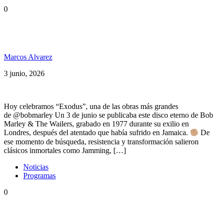
0
49 años de la publicación de «Exodus» y el estreno
de un tributo en vivo
Marcos Alvarez
3 junio, 2026
Hoy celebramos “Exodus”, una de las obras más grandes
de @bobmarley Un 3 de junio se publicaba este disco eterno de Bob
Marley & The Wailers, grabado en 1977 durante su exilio en
Londres, después del atentado que había sufrido en Jamaica.
De
ese momento de búsqueda, resistencia y transformación salieron
clásicos inmortales como Jamming, […]
Noticias
Programas
0
Daniel Grinbank, Gondwana, Expo Cannabis,