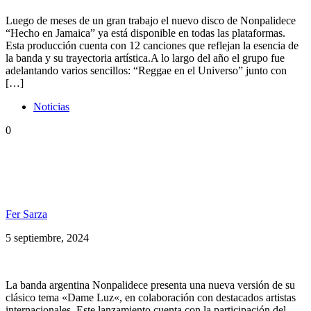
Luego de meses de un gran trabajo el nuevo disco de Nonpalidece
“Hecho en Jamaica” ya está disponible en todas las plataformas.
Esta producción cuenta con 12 canciones que reflejan la esencia de
la banda y su trayectoria artística.A lo largo del año el grupo fue
adelantando varios sencillos: “Reggae en el Universo” junto con
[…]
Noticias
0
NONPALIDECE & BIG YOUTH & BRINSLEY
FORDE FT. BONGO HERMAN PRESENTAN
«DAME LUZ»
Fer Sarza
5 septiembre, 2024
La banda argentina Nonpalidece presenta una nueva versión de su
clásico tema «Dame Luz«, en colaboración con destacados artistas
internacionales. Este lanzamiento cuenta con la participación del