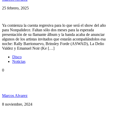
25 febrero, 2025
Ya comienza la cuenta regresiva para lo que será el show del año
para Nonpalidece. Faltan sólo dos meses para la esperada
presentación de su flamante álbum y la banda acaba de anunciar
algunos de los artistas invitados que estarán acompañándolos esa
noche: Rally Barrionuevo, Brinsley Forde (ASWAD), La Delio
Valdez y Emanuel Noir (Ke […]
Disco
Noticias
0
Nonpalidece presenta su nuevo disco: «Hecho en
Jamaica»
Marcos Alvarez
8 noviembre, 2024