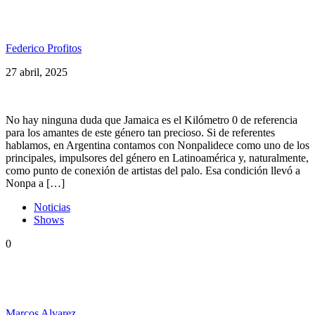
Nonpalidece conquistó el Movistar Arena
Federico Profitos
27 abril, 2025
No hay ninguna duda que Jamaica es el Kilómetro 0 de referencia
para los amantes de este género tan precioso. Si de referentes
hablamos, en Argentina contamos con Nonpalidece como uno de los
principales, impulsores del género en Latinoamérica y, naturalmente,
como punto de conexión de artistas del palo. Esa condición llevó a
Nonpa a […]
Noticias
Shows
0
Nonpalidece anunció los primeros 4 invitados al
Movistar Arena
Marcos Alvarez