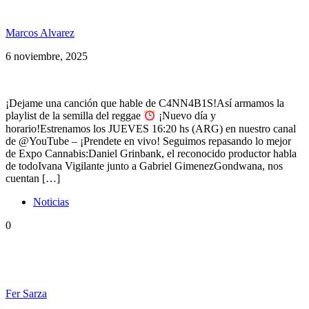
Brinsley Forde & más SPG 276
Marcos Alvarez
6 noviembre, 2025
¡Dejame una canción que hable de C4NN4B1S!Así armamos la
playlist de la semilla del reggae
¡Nuevo día y
horario!Estrenamos los JUEVES 16:20 hs (ARG) en nuestro canal
de @YouTube – ¡Prendete en vivo! Seguimos repasando lo mejor
de Expo Cannabis:Daniel Grinbank, el reconocido productor habla
de todoIvana Vigilante junto a Gabriel GimenezGondwana, nos
cuentan […]
Noticias
0
Estreno: Brinsley Forde ft Los Hamptons haciendo
«Concrete Jungle»
Fer Sarza