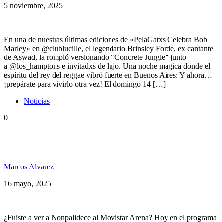
5 noviembre, 2025
En una de nuestras últimas ediciones de «PelaGatxs Celebra Bob
Marley» en @clublucille, el legendario Brinsley Forde, ex cantante
de Aswad, la rompió versionando “Concrete Jungle” junto
a @los_hamptons e invitadxs de lujo. Una noche mágica donde el
espíritu del rey del reggae vibró fuerte en Buenos Aires: Y ahora…
¡prepárate para vivirlo otra vez! El domingo 14 […]
Noticias
0
Cobertura especial: Nonpalidece en el Movistar
Arena
Marcos Alvarez
16 mayo, 2025
¿Fuiste a ver a Nonpalidece al Movistar Arena? Hoy en el programa