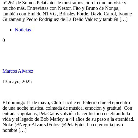
nº 261 de Somos PelaGatos te mostramos todo lo que no viste y
mucho más. Entrevistas con Nestor, Fito y Bruno de Nonpa,
también con Emi de NTVG, Brinsley Forde, David Cairol, Ivonne
Guzaman y Pedro Rodriguez de La Delio Valdez y también […]
Noticias
0
Exodus en Bs. As.: Reggae y unidad en PelaGatos
Celebra Bob Marley
Marcos Alvarez
13 mayo, 2025
El domingo 11 de mayo, Club Lucille en Palermo fue el epicentro
de una noche mística, colmada de música, emoción y gratitud. Con
entradas agotadas, PelaGatos volvió a hacer historia celebrando la
vida y el legado de Bob Marley, a 44 años de su paso a la eternidad.
Nota: @NegroAlvarezIFotos: @PelaFotos La ceremonia tuvo
nombre […]