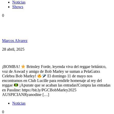
Noticias
Shows
0
Brinsley Forde, de ASWAD, dice presente en
PelaGatos Celebra Bob Marley
Marcos Alvarez
28 abril, 2025
¡BOMBA!
Brinsley Forde, leyenda viva del reggae británico,
voz de Aswad y amigo de Bob Marley se suman a PelaGatxs
Celebra Bob Marley!
El domingo 11 de mayo nos
encontramos en Club Lucille para rendirle homenaje al rey del
reggae
¡Apurate que se acaban las entradas!Compra las entradas
en Passline: https://bit.ly/PGCBobMarley2025
AUSPICIANRyanodine […]
Noticias
0