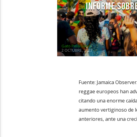
INFORME SOBRE
Gato PelaGatos
2 OCTUBRE, 2023
Fuente: Jamaica Observer
reggae europeos han adve
citando una enorme caída
aumento vertiginoso de lo
anteriores, ante una crec