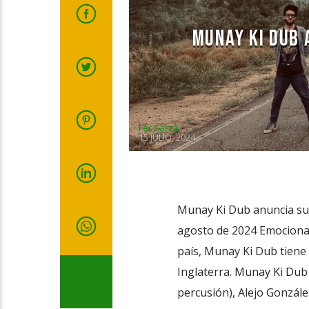
MUNAY KI DUB 
Fer Sarza
15 JULIO, 2024
Munay Ki Dub anuncia su p
agosto de 2024 Emocionad
país, Munay Ki Dub tiene 
Inglaterra. Munay Ki Dub 
percusión), Alejo Gonzál