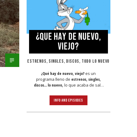
¿QUE HAY DE NUEVO,
VIEJO?
ESTRENOS, SINGLES, DISCOS, TODO LO NUEVO
¿Qué hay de nuevo, viejo?
es un
programa lleno de
estrenos, singles,
discos... lo nuevo,
lo que acaba de salir
en
Jamaica, Argentina y todo el mundo,
lo escuchas acá. Sin cortes y
INFO AND EPISODES
conducido por:
Bugs Bunny,
el conejo
de la suerte.