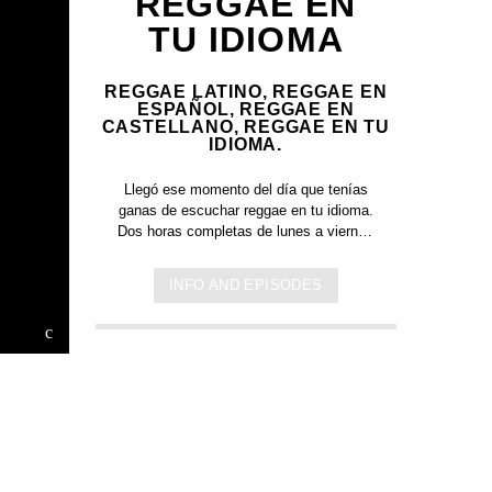
REGGAE EN
TU IDIOMA
REGGAE LATINO, REGGAE EN
ESPAÑOL, REGGAE EN
CASTELLANO, REGGAE EN TU
IDIOMA.
Llegó ese momento del día que tenías
ganas de escuchar
reggae en tu idioma.
Dos horas completas de
lunes a viernes
de 14 a 16hrs c
on canciones en
español. Música y letra de bandas y
INFO AND EPISODES
artistas nacionales, y latinoamericanos
en tu idioma. Países que tienen el
español como idioma oficial: Argentina,
México, España, Perú, Chile, Ecuador,
Bolivia, Honduras, El Salvador, Costa
Rica, Puerto Rico, Guinea Ecuatorial,
Colombia, Venezuela, Guatemala,
Cuba, República Dominicana, Paraguay,
Nicaragua, Panamá y Uruguay.