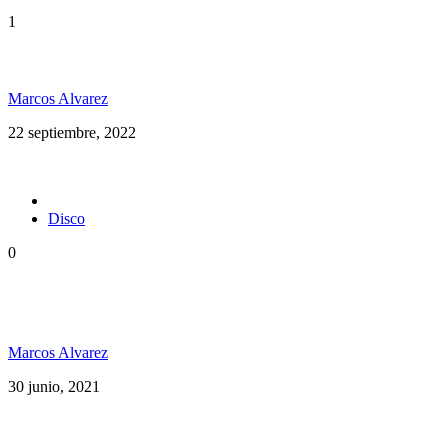
1
Maxi Vargas en Argentina
Marcos Alvarez
22 septiembre, 2022
Disco
0
Rototom Records anuncia su primer disco: Rototom
Sunsplash
Marcos Alvarez
30 junio, 2021