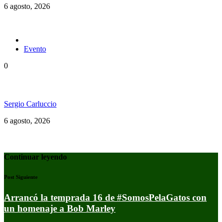
6 agosto, 2026
Evento
0
Ms. Lauryn Hill celebra los 30 años de The Score
Sergio Carluccio
6 agosto, 2026
Continuar leyendo
Post Siguiente
Arrancó la temprada 16 de #SomosPelaGatos con
un homenaje a Bob Marley