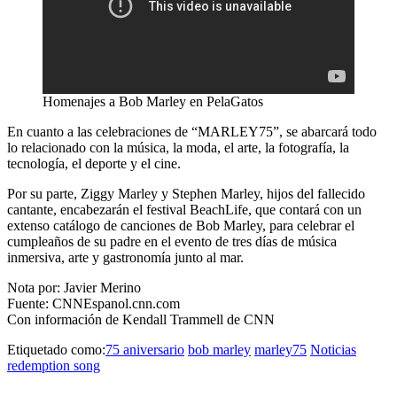
Homenajes a Bob Marley en PelaGatos
En cuanto a las celebraciones de
“MARLEY75”,
se abarcará todo
lo relacionado con la música, la moda, el arte, la fotografía, la
tecnología, el deporte y el cine.
Por su parte,
Ziggy Marley
y
Stephen Marley,
hijos del fallecido
cantante, encabezarán el
festival BeachLife,
que contará con un
extenso catálogo de canciones de
Bob Marley,
para celebrar el
cumpleaños de su padre en el evento de tres días de música
inmersiva, arte y gastronomía junto al mar.
Nota por: Javier Merino
Fuente: CNNEspanol.cnn.com
Con información de Kendall Trammell de CNN
Etiquetado como:
75 aniversario
bob marley
marley75
Noticias
redemption song