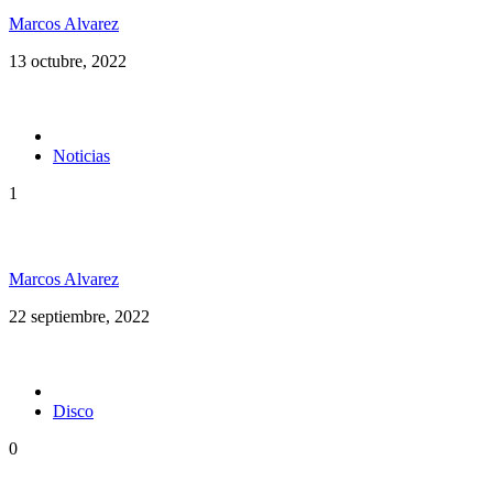
Marcos Alvarez
13 octubre, 2022
Noticias
1
Maxi Vargas en Argentina
Marcos Alvarez
22 septiembre, 2022
Disco
0
Rototom Records anuncia su primer disco: Rototom