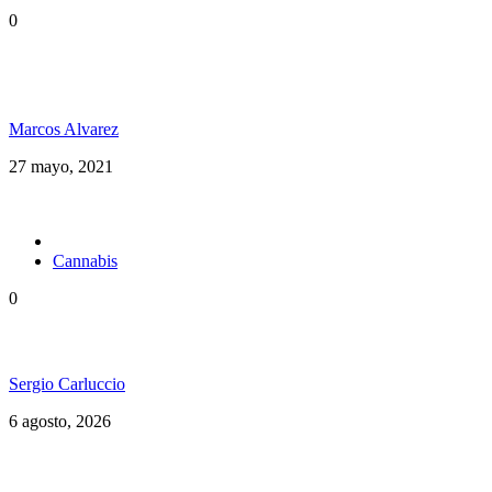
0
Desde Costa Rica Avanti Luz se planta con una
posición crítica en su nuevo video “Mr. Babylon”
Marcos Alvarez
27 mayo, 2021
Cannabis
0
Brasil en una nueva etapa del Cannabis Medicinal
Sergio Carluccio
6 agosto, 2026