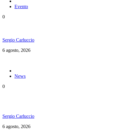
Evento
0
Ms. Lauryn Hill celebra los 30 años de The Score
Sergio Carluccio
6 agosto, 2026
News
0
«Todos en el mismo barco»: El documental del
Welcome to Jamrock Reggae Cruise
Sergio Carluccio
6 agosto, 2026