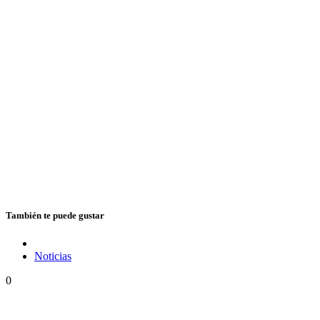
También te puede gustar
Noticias
0
Vuelve Cedric «Congo» Myton a la Argentina