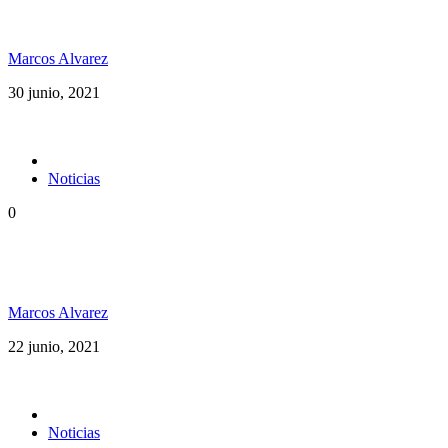
Sunsplash
Marcos Alvarez
30 junio, 2021
Noticias
0
Dubxology ft Esencia PR música pura desde Puerto
Rico
Marcos Alvarez
22 junio, 2021
Noticias