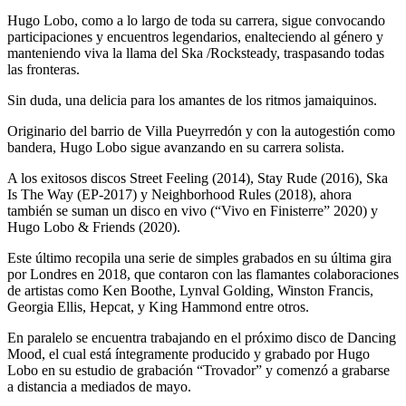
Hugo Lobo, como a lo largo de toda su carrera, sigue convocando
participaciones y encuentros legendarios, enalteciendo al género y
manteniendo viva la llama del
Ska /Rocksteady,
traspasando todas
las fronteras.
Sin duda, una delicia para los amantes de los ritmos jamaiquinos.
Originario del barrio de Villa Pueyrredón y con la autogestión como
bandera,
Hugo Lobo
sigue avanzando en su carrera solista.
A los exitosos discos Street Feeling (2014), Stay Rude (2016), Ska
Is The Way (EP-2017) y Neighborhood Rules (2018), ahora
también se suman un disco en vivo (“Vivo en Finisterre” 2020) y
Hugo Lobo & Friends (2020).
Este último recopila una serie de simples grabados en su última gira
por Londres en 2018, que contaron con las flamantes colaboraciones
de artistas como Ken Boothe, Lynval Golding, Winston Francis,
Georgia Ellis, Hepcat, y King Hammond entre otros.
En paralelo se encuentra trabajando en el próximo disco de Dancing
Mood, el cual está íntegramente producido y grabado por Hugo
Lobo en su estudio de grabación “Trovador” y comenzó a grabarse
a distancia a mediados de mayo.