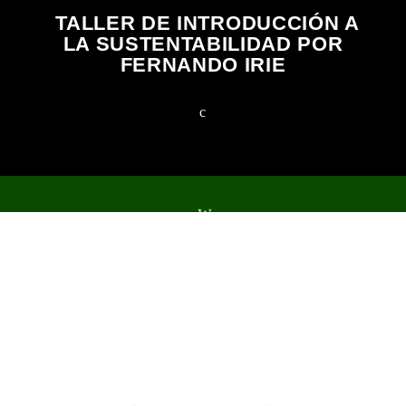
TALLER DE INTRODUCCIÓN A
LA SUSTENTABILIDAD POR
FERNANDO IRIE
2023 Todos los derechos reservados.
NOTICIAS
EVENTOS
PROGRAMAS
EQUIPO
TIENDA
MERCHANDISING