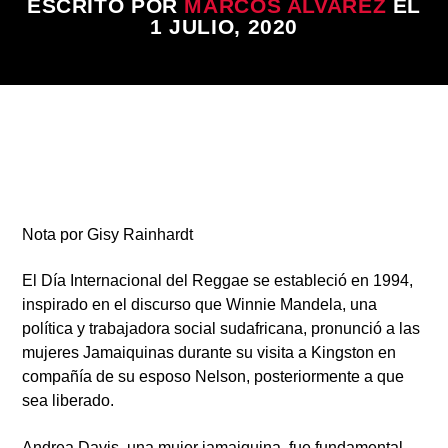
ESCRITO POR
MARCOS ALVAREZ
EL
1 JULIO, 2020
Radio
Nota por
Gisy Rainhardt
El
Día Internacional del Reggae
se estableció en 1994,
inspirado en el discurso que
Winnie Mandela,
una
política y trabajadora social sudafricana, pronunció a las
mujeres Jamaiquinas durante su visita a
Kingston
en
compañía de su esposo
Nelson,
posteriormente a que
sea liberado.
Andrea Davis,
una mujer jamaiquina, fue fundamental