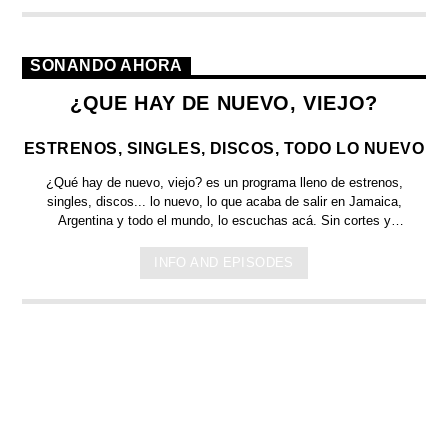
SONANDO AHORA
¿QUE HAY DE NUEVO, VIEJO?
ESTRENOS, SINGLES, DISCOS, TODO LO NUEVO
¿Qué hay de nuevo, viejo?
es un programa lleno de
estrenos,
singles, discos... lo nuevo,
lo que acaba de salir en
Jamaica,
Argentina y todo el mundo,
lo escuchas acá. Sin cortes y
conducido por:
Bugs Bunny,
el conejo de la suerte.
INFO AND EPISODES