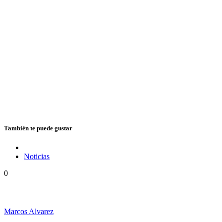
También te puede gustar
Noticias
0
Vuelve Cedric «Congo» Myton a la Argentina
Marcos Alvarez