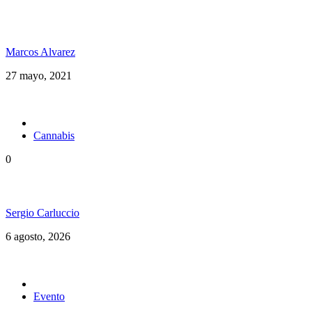
Desde Costa Rica Avanti Luz se planta con una
posición crítica en su nuevo video “Mr. Babylon”
Marcos Alvarez
27 mayo, 2021
Cannabis
0
Brasil en una nueva etapa del Cannabis Medicinal
Sergio Carluccio
6 agosto, 2026
Evento