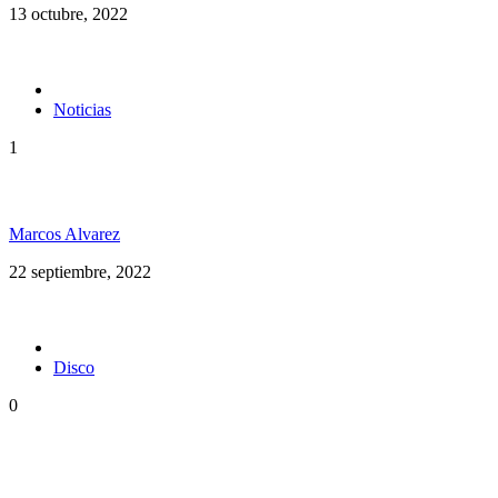
13 octubre, 2022
Noticias
1
Maxi Vargas en Argentina
Marcos Alvarez
22 septiembre, 2022
Disco
0
Rototom Records anuncia su primer disco: Rototom
Sunsplash