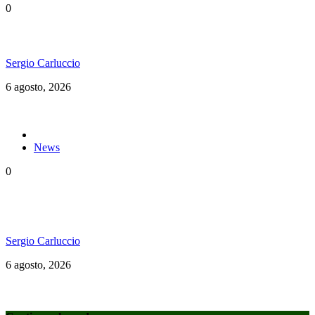
0
Ms. Lauryn Hill celebra los 30 años de The Score
Sergio Carluccio
6 agosto, 2026
News
0
«Todos en el mismo barco»: El documental del
Welcome to Jamrock Reggae Cruise
Sergio Carluccio
6 agosto, 2026