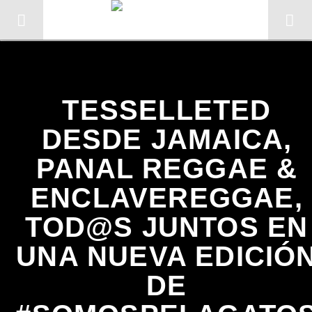
Sin categoría
TESSELLETED
DESDE JAMAICA,
PANAL REGGAE &
ENCLAVEREGGAE,
TOD@S JUNTOS EN
UNA NUEVA EDICIÓ
CANCIÓN ACTUAL
DE
TÍTULO
ARTISTA