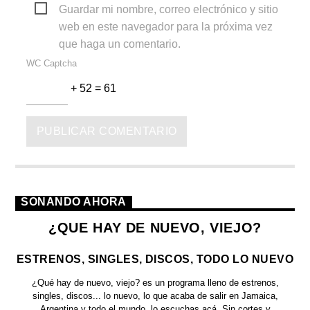
Guardar mi nombre, correo electrónico y sitio
web en este navegador para la próxima vez
que haga un comentario.
WC Captcha
+ 52 = 61
SONANDO AHORA
¿QUE HAY DE NUEVO, VIEJO?
ESTRENOS, SINGLES, DISCOS, TODO LO NUEVO
¿Qué hay de nuevo, viejo?
es un programa lleno de
estrenos,
singles, discos... lo nuevo,
lo que acaba de salir en
Jamaica,
Argentina y todo el mundo,
lo escuchas acá. Sin cortes y