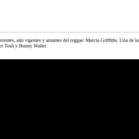
eferentes,‌ ‌aún‌ ‌vigentes‌ ‌y‌ ‌amantes‌ ‌del‌ ‌reggae:‌
‌Marcia‌ ‌Griffiths.‌ ‌
Una‌ ‌de‌ ‌la
er Tosh
y
Bunny Wailer.