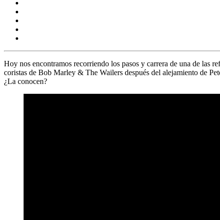
Hoy‌ ‌nos‌ ‌encontramos‌ ‌recorriendo‌ ‌los‌ ‌pasos‌ ‌y‌ ‌carrera‌ ‌de‌ ‌una‌ ‌de‌ ‌las‌ ‌r
coristas de
Bob Marley & The Wailers
después del alejamiento de
Pet
‌¿La conocen?‌ ‌