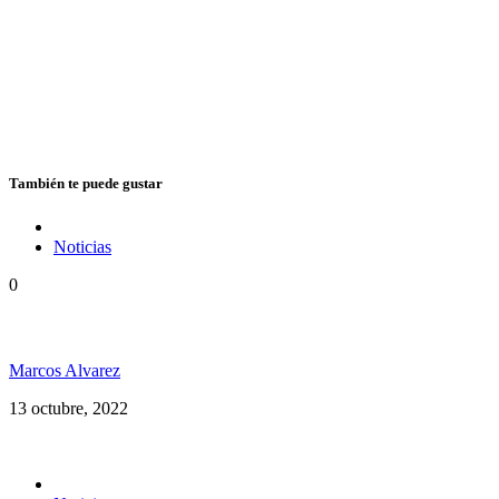
También te puede gustar
Noticias
0
Vuelve Cedric «Congo» Myton a la Argentina
Marcos Alvarez
13 octubre, 2022