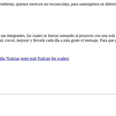
mblema, quienes merecen ser reconocidas, para sumergirnos en diferente
e sus integrantes, los cuales se fueron sumando al proyecto con una sol
r, crecer, mejorar y llevarle cada día a más gente el mensaje. Para qu
iths
Noticias
peter tosh
Podcast
the wailers