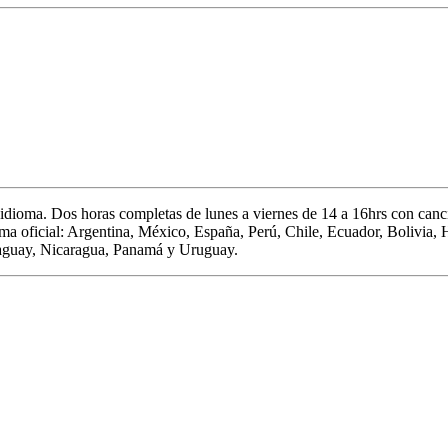
 idioma.
Dos horas completas de
lunes a viernes de 14 a 16hrs c
on canci
oma oficial: Argentina, México, España, Perú, Chile, Ecuador, Bolivia,
aguay, Nicaragua, Panamá y Uruguay.