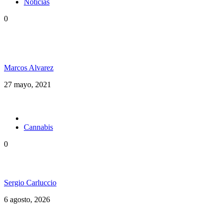
Noticias
0
Desde Costa Rica Avanti Luz se planta con una
posición crítica en su nuevo video “Mr. Babylon”
Marcos Alvarez
27 mayo, 2021
Cannabis
0
Brasil en una nueva etapa del Cannabis Medicinal
Sergio Carluccio
6 agosto, 2026