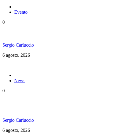
Evento
0
Ms. Lauryn Hill celebra los 30 años de The Score
Sergio Carluccio
6 agosto, 2026
News
0
«Todos en el mismo barco»: El documental del
Welcome to Jamrock Reggae Cruise
Sergio Carluccio
6 agosto, 2026