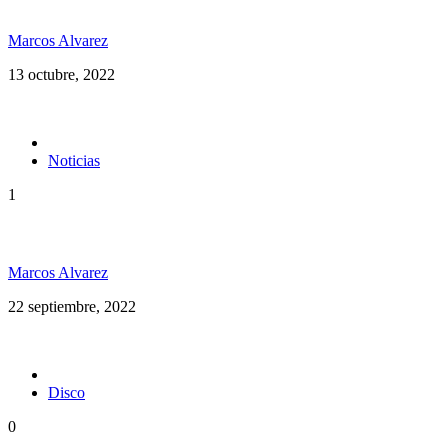
Vuelve Cedric «Congo» Myton a la Argentina
Marcos Alvarez
13 octubre, 2022
Noticias
1
Maxi Vargas en Argentina
Marcos Alvarez
22 septiembre, 2022
Disco
0