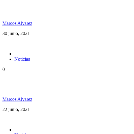
Rototom Records anuncia su primer disco: Rototom
Sunsplash
Marcos Alvarez
30 junio, 2021
Noticias
0
Dubxology ft Esencia PR música pura desde Puerto
Rico
Marcos Alvarez
22 junio, 2021