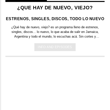
¿QUE HAY DE NUEVO, VIEJO?
ESTRENOS, SINGLES, DISCOS, TODO LO NUEVO
¿Qué hay de nuevo, viejo?
es un programa lleno de
estrenos,
singles, discos... lo nuevo,
lo que acaba de salir en
Jamaica,
Argentina y todo el mundo,
lo escuchas acá. Sin cortes y
conducido por:
Bugs Bunny,
el conejo de la suerte.
INFO AND EPISODES