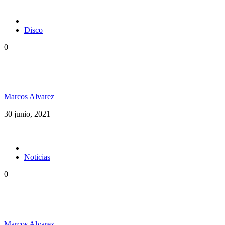
Disco
0
Rototom Records anuncia su primer disco: Rototom
Sunsplash
Marcos Alvarez
30 junio, 2021
Noticias
0
Dubxology ft Esencia PR música pura desde Puerto
Rico
Marcos Alvarez