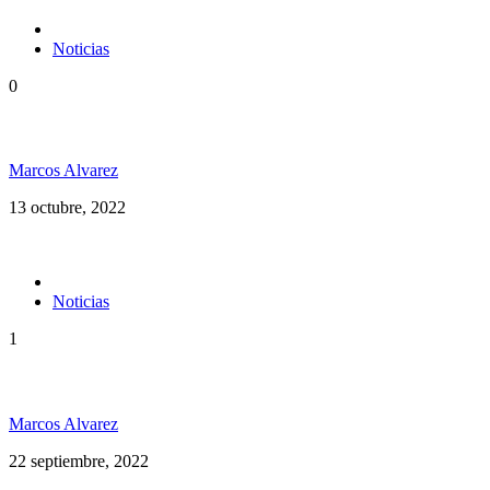
Noticias
0
Vuelve Cedric «Congo» Myton a la Argentina
Marcos Alvarez
13 octubre, 2022
Noticias
1
Maxi Vargas en Argentina
Marcos Alvarez
22 septiembre, 2022