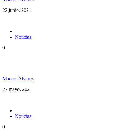
22 junio, 2021
Noticias
0
Desde Costa Rica Avanti Luz se planta con una
posición crítica en su nuevo video “Mr. Babylon”
Marcos Alvarez
27 mayo, 2021
Noticias
0
Hubo un instante perfecto entre el ska y el reggae