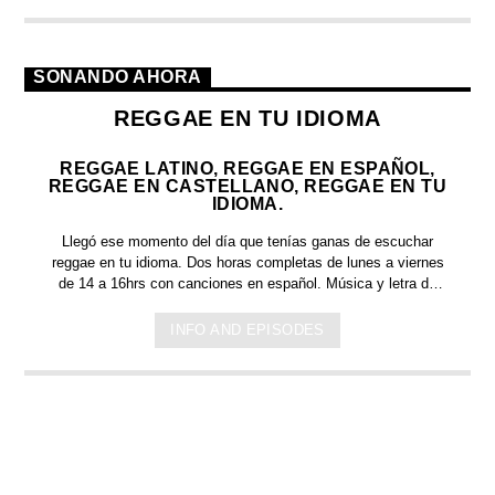
SONANDO AHORA
REGGAE EN TU IDIOMA
REGGAE LATINO, REGGAE EN ESPAÑOL,
REGGAE EN CASTELLANO, REGGAE EN TU
IDIOMA.
Llegó ese momento del día que tenías ganas de escuchar
reggae en tu idioma.
Dos horas completas de
lunes a viernes
de 14 a 16hrs c
on canciones en español. Música y letra de
bandas y artistas nacionales, y latinoamericanos en tu idioma.
Países que tienen el español como idioma oficial: Argentina,
INFO AND EPISODES
México, España, Perú, Chile, Ecuador, Bolivia, Honduras, El
Salvador, Costa Rica, Puerto Rico, Guinea Ecuatorial,
Colombia, Venezuela, Guatemala, Cuba, República
Dominicana, Paraguay, Nicaragua, Panamá y Uruguay.