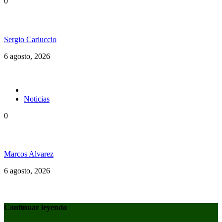
0
Ms. Lauryn Hill celebra los 30 años de The Score
Sergio Carluccio
6 agosto, 2026
Noticias
0
Jamaica y su independencia en 1962 a todo color
Marcos Alvarez
6 agosto, 2026
Continuar leyendo