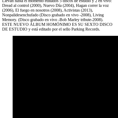
Llevan hasta el momento editados 5 discos de estudio y 2 en vivo:
Dread al control (2000), Nuevo Día (2004), Hagan correr la voz
(2006), El fuego en nosotros (2008), Activistas (2013),
Nonpalidesenchufado (Disco grabado en vivo -2008), Living
Memory. (Disco grabado en vivo -Bob Marley tribute-2008).
ESTE NUEVO ÁLBUM HOMÓNIMO ES SU SEXTO DISCO
DE ESTUDIO y está editado por el sello Parking Records.