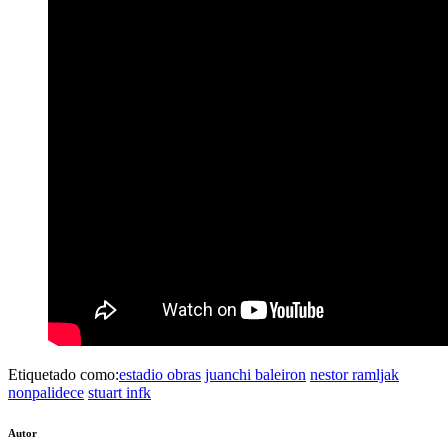
Etiquetado como:
estadio obras
juanchi baleiron
nestor ramljak
nonpalidece
stuart infk
Autor