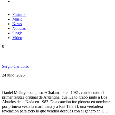
Featured
Music
News
Noticias
Single
Video
0
La Zimbabwe presenta «Chalaman»
Sergio Carluccio
24 julio, 2026
Daniel Melingo compuso «Chalaman» en 1981, considerado el
primer reggae original de Argentina, que luego grabó junto a Los
Abuelos de la Nada en 1983. Esta canción fue pionera en nombrar
por primera vez a la marihuana y a Ras Tafari I: una verdadera
revelación para todo lo que vendría después con el género en […]