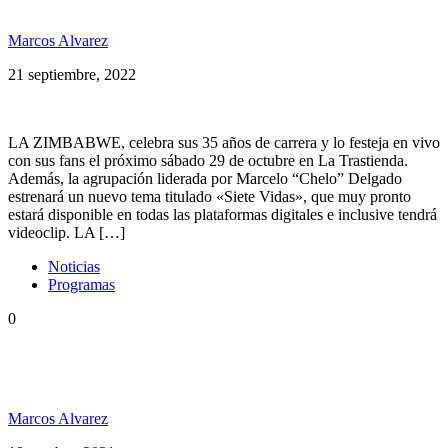
lanza nuevo single
Marcos Alvarez
21 septiembre, 2022
LA ZIMBABWE, celebra sus 35 años de carrera y lo festeja en vivo
con sus fans el próximo sábado 29 de octubre en La Trastienda.
Además, la agrupación liderada por Marcelo “Chelo” Delgado
estrenará un nuevo tema titulado «Siete Vidas», que muy pronto
estará disponible en todas las plataformas digitales e inclusive tendrá
videoclip. LA […]
Noticias
Programas
0
#Combinaciones: La Zimbabwe ft. Joaquín Vitola
(Indios)
Marcos Alvarez