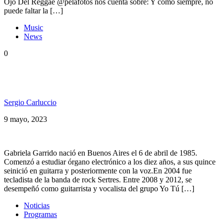
Ojo Del Reggae @pelafotos nos cuenta sobre: Y como siempre, no
puede faltar la […]
Music
News
0
Gaby Garrido presenta «Conexion Transtemporal
Ft. Chelo Delgado «
Sergio Carluccio
9 mayo, 2023
Gabriela Garrido nació en Buenos Aires el 6 de abril de 1985.
Comenzó a estudiar órgano electrónico a los diez años, a sus quince
seinició en guitarra y posteriormente con la voz.En 2004 fue
tecladista de la banda de rock Sertres. Entre 2008 y 2012, se
desempeñó como guitarrista y vocalista del grupo Yo Tú […]
Noticias
Programas