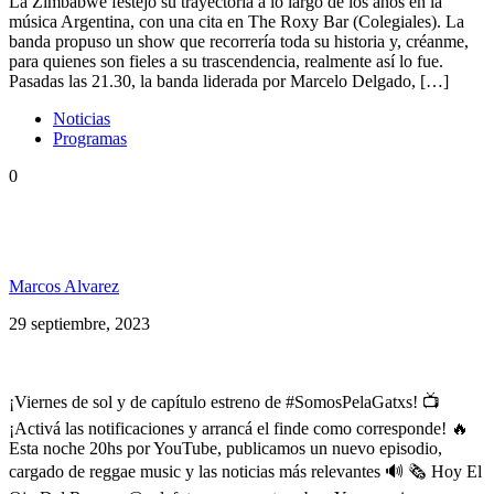
La Zimbabwe festejó su trayectoria a lo largo de los años en la
música Argentina, con una cita en The Roxy Bar (Colegiales). La
banda propuso un show que recorrería toda su historia y, créanme,
para quienes son fieles a su trascendencia, realmente así lo fue.
Pasadas las 21.30, la banda liderada por Marcelo Delgado, […]
Noticias
Programas
0
Everton Blender, Rondamon ft Quique Neira,
Groundation y más en SP 202
Marcos Alvarez
29 septiembre, 2023
¡Viernes de sol y de capítulo estreno de #SomosPelaGatxs! 📺
¡Activá las notificaciones y arrancá el finde como corresponde! 🔥
Esta noche 20hs por YouTube, publicamos un nuevo episodio,
cargado de reggae music y las noticias más relevantes 🔊 🗞 Hoy El