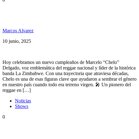
Feliz cumpleaños, Chelo Delgado, cantante y líder de
La Zimbabwe
Marcos Alvarez
10 junio, 2025
Hoy celebramos un nuevo cumpleaños de Marcelo “Chelo”
Delgado, voz emblemática del reggae nacional y líder de la histórica
banda La Zimbabwe. Con una trayectoria que atraviesa décadas,
Chelo es una de esas figuras clave que ayudaron a sembrar el género
en nuestro país cuando todo era terreno virgen. 🎤 Un pionero del
reggae en […]
Noticias
Shows
0
Bahiano, Dancing Mood, La Zimbabwe, Fidel
Nadal y más en SkyLab Roots