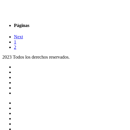
Páginas
Next
1
2
2023 Todos los derechos reservados.
Noticias
Eventos
Programas
Equipo
Tienda
Merchandising