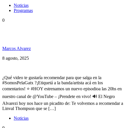
Noticias
Programas
0
Hoy Lila, Alika, Hugo Lobo, Naomi Cowan, Mesias
y mucho reggae en SP 269
Marcos Alvarez
8 agosto, 2025
¿Qué video te gustaría recomendar para que salga en la
#SomosPelaGatx ?¡Etiquetá a la banda/artista acá en los
comentarios! ⭐ #HOY estrenamos un nuevo episodioa las 20hs en
nuestro canal de @YouTube – ¡Prendete en vivo! 🔊 El Negro
Alvarezi hoy nos hace un picadito de: Te volvemos a recomendar a
Linval Thompson que se […]
Noticias
0