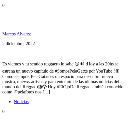
0
Somos PelaGatxs 169 – Cedric Myton, La
Zimbabwe, Jimmy Cliff, Queen Omega y más
Marcos Alvarez
2 diciembre, 2022
Es viernes y tu sentido reggaero lo sabe 😏🔊 ¡Hoy a las 20hs se
estrena un nuevo capítulo de #SomosPelaGatxs por YouTube ! 🌐
Como siempre, PelaGatxs es un espacio para descubrir nueva
música, nuevxs artistas y para enterarte de las últimas noticias del
mundo del Reggae 🦁🤓 Hoy #ElOjoDelReggae también conocido
como @pelafotos nos […]
Noticias
0
La Zimbabwe celebra 35 años en La Trastienda y