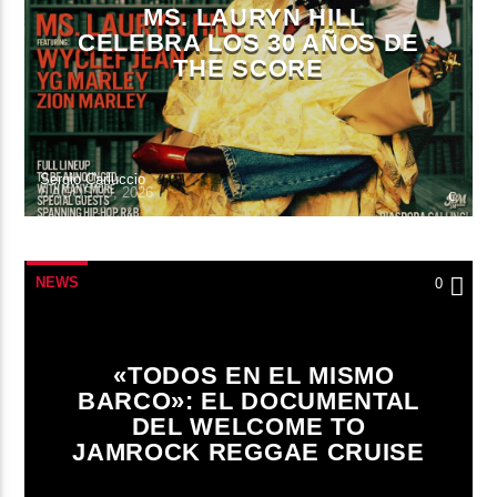
MS. LAURYN HILL
CELEBRA LOS 30 AÑOS DE
THE SCORE
Sergio Carluccio
6 AGOSTO, 2026
NEWS
0
«TODOS EN EL MISMO
BARCO»: EL DOCUMENTAL
DEL WELCOME TO
JAMROCK REGGAE CRUISE