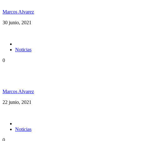
Marcos Alvarez
30 junio, 2021
Noticias
0
Dubxology ft Esencia PR música pura desde Puerto
Rico
Marcos Alvarez
22 junio, 2021
Noticias
0