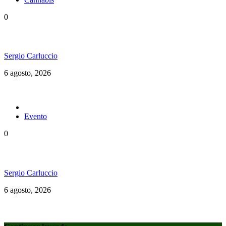
0
Brasil en una nueva etapa del Cannabis Medicinal
Sergio Carluccio
6 agosto, 2026
Evento
0
Ms. Lauryn Hill celebra los 30 años de The Score
Sergio Carluccio
6 agosto, 2026