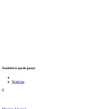
También te puede gustar
Noticias
0
Vuelve Cedric «Congo» Myton a la Argentina