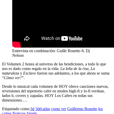
Entrevista en combinación: Guille Bonetto ft. Dj
Nelson
El Volumen 2 honra al universo de las bendiciones, a todo lo que
nos es dado como regalo en la vida.
La leña de la risa
,
La
naturaleza
y
Esclavo
fueron sus adelantos, a los que ahora se suma
“
Cómo ver?
”.
Desde lo musical cada volumen de
HOY
ofrece canciones nuevas,
reversiones del repertorio cafre en modos high-fi y lo-fi vershan,
lados b, covers y zapadas.
HOY Los Cafres
en todas sus
dimensiones….
Etiquetado como:
3d
3décadas
como ver
Guillermo Bonetto
los
cafres
Noticias
Single