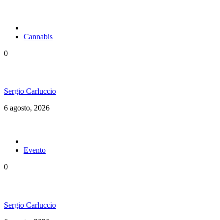
Cannabis
0
Brasil en una nueva etapa del Cannabis Medicinal
Sergio Carluccio
6 agosto, 2026
Evento
0
Ms. Lauryn Hill celebra los 30 años de The Score
Sergio Carluccio