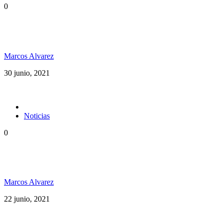
0
Rototom Records anuncia su primer disco: Rototom
Sunsplash
Marcos Alvarez
30 junio, 2021
Noticias
0
Dubxology ft Esencia PR música pura desde Puerto
Rico
Marcos Alvarez
22 junio, 2021