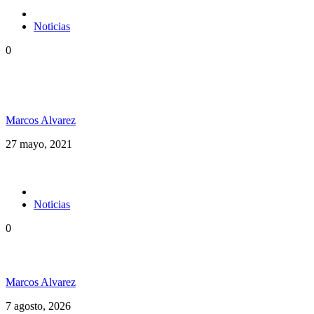
Noticias
0
Desde Costa Rica Avanti Luz se planta con una
posición crítica en su nuevo video “Mr. Babylon”
Marcos Alvarez
27 mayo, 2021
Noticias
0
Hubo un instante perfecto entre el ska y el reggae
Marcos Alvarez
7 agosto, 2026