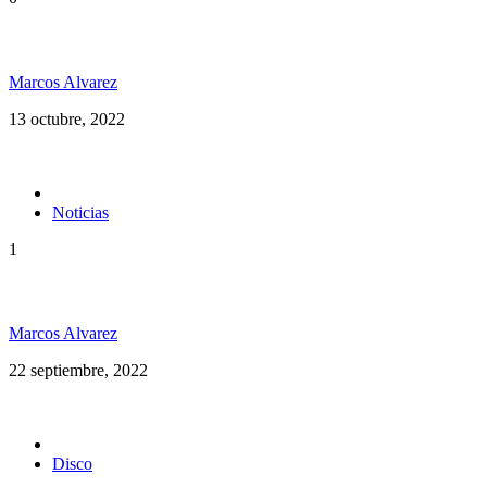
Vuelve Cedric «Congo» Myton a la Argentina
Marcos Alvarez
13 octubre, 2022
Noticias
1
Maxi Vargas en Argentina
Marcos Alvarez
22 septiembre, 2022
Disco