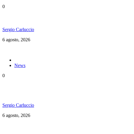
0
Ms. Lauryn Hill celebra los 30 años de The Score
Sergio Carluccio
6 agosto, 2026
News
0
«Todos en el mismo barco»: El documental del
Welcome to Jamrock Reggae Cruise
Sergio Carluccio
6 agosto, 2026