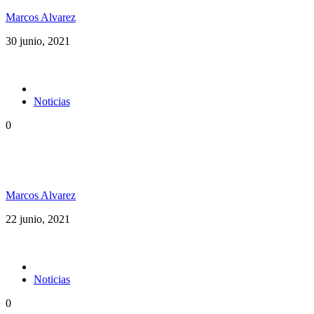
Marcos Alvarez
30 junio, 2021
Noticias
0
Dubxology ft Esencia PR música pura desde Puerto
Rico
Marcos Alvarez
22 junio, 2021
Noticias
0