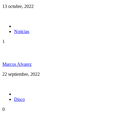
13 octubre, 2022
Noticias
1
Maxi Vargas en Argentina
Marcos Alvarez
22 septiembre, 2022
Disco
0
Rototom Records anuncia su primer disco: Rototom
Sunsplash