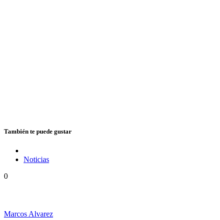
También te puede gustar
Noticias
0
Vuelve Cedric «Congo» Myton a la Argentina
Marcos Alvarez