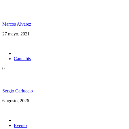
Desde Costa Rica Avanti Luz se planta con una
posición crítica en su nuevo video “Mr. Babylon”
Marcos Alvarez
27 mayo, 2021
Cannabis
0
Brasil en una nueva etapa del Cannabis Medicinal
Sergio Carluccio
6 agosto, 2026
Evento