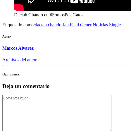
Dactah Chando en #SomosPelaGatos
Etiquetado como:
dactah chando
Jan Faati Geuer
Noticias
Single
Autor
Marcos Alvarez
Archivos del autor
Opiniones
Deja un comentario