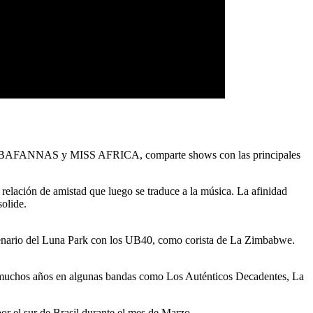
sta de BAFANNAS y MISS AFRICA, comparte shows con las principales
relación de amistad que luego se traduce a la música. La afinidad
solide.
escenario del Luna Park con los UB40, como corista de La Zimbabwe.
ace muchos años en algunas bandas como Los Auténticos Decadentes, La
r el sur de Brasil durante el mes de Marzo.