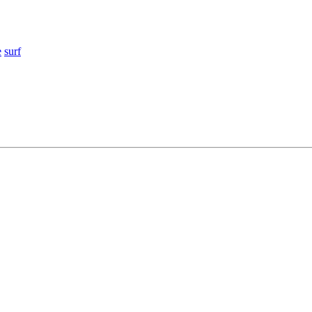
e
surf