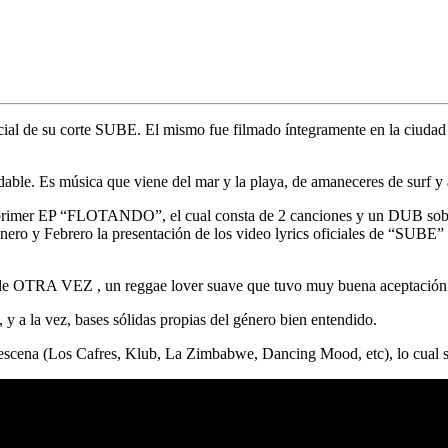
cial de su corte
SUBE.
El mismo fue filmado íntegramente en la ciudad 
ble. Es música que viene del mar y la playa, de amaneceres de surf y at
 primer
EP “FLOTANDO”,
el cual consta de 2 canciones y un DUB sobr
Enero y Febrero la presentación de los video lyrics oficiales de “SUBE” 
ngle OTRA VEZ , un reggae lover suave que tuvo muy buena aceptación p
y a la vez, bases sólidas propias del género bien entendido.
a escena (Los Cafres, Klub, La Zimbabwe, Dancing Mood, etc), lo cual s