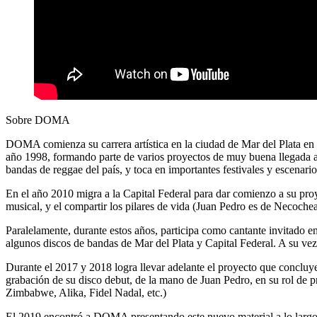
Sobre DOMA
DOMA comienza su carrera artística en la ciudad de Mar del Plata en 
año 1998, formando parte de varios proyectos de muy buena llegada 
bandas de reggae del país, y toca en importantes festivales y escenario
En el año 2010 migra a la Capital Federal para dar comienzo a su proy
musical, y el compartir los pilares de vida (Juan Pedro es de Necochea
Paralelamente, durante estos años, participa como cantante invitado e
algunos discos de bandas de Mar del Plata y Capital Federal. A su v
Durante el 2017 y 2018 logra llevar adelante el proyecto que concluy
grabación de su disco debut, de la mano de Juan Pedro, en su rol de
Zimbabwe, Alika, Fidel Nadal, etc.)
El 2019 encontró a DOMA presentando este nuevo material a lo largo d