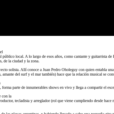
el
al público local. A lo largo de esos años, como cantante y guitarri
s, de la ciudad y la zona.
ecto solista. Allí conoce a Juan Pedro Oholeguy con quien entabla una 
, amante del surf y el mar también) hace que la relación musical se con
n
ez, forma parte de innumerables shows en vivo y llega a compartir el 
e con la
 productor, tecladista y arreglador (rol que viene cumpliendo desde h
e las playas argentinas, y habiendo llevado a cabo una pequeña gira po