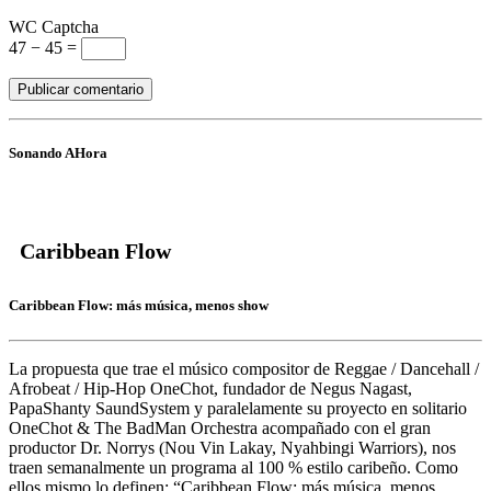
WC Captcha
47 − 45 =
Sonando AHora
Caribbean Flow
Caribbean Flow: más música, menos show
La propuesta que trae el músico compositor de Reggae / Dancehall /
Afrobeat / Hip-Hop
OneChot,
fundador de Negus Nagast,
PapaShanty SaundSystem y paralelamente su proyecto en solitario
OneChot & The BadMan Orchestra acompañado con el gran
productor
Dr. Norrys
(Nou Vin Lakay, Nyahbingi Warriors), nos
traen semanalmente un programa al 100 % estilo caribeño. Como
ellos mismo lo definen: “Caribbean Flow: más música, menos