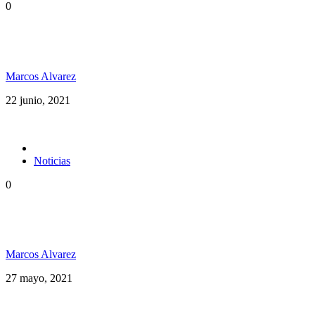
0
Dubxology ft Esencia PR música pura desde Puerto
Rico
Marcos Alvarez
22 junio, 2021
Noticias
0
Desde Costa Rica Avanti Luz se planta con una
posición crítica en su nuevo video “Mr. Babylon”
Marcos Alvarez
27 mayo, 2021