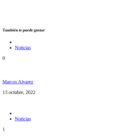
También te puede gustar
Noticias
0
Vuelve Cedric «Congo» Myton a la Argentina
Marcos Alvarez
13 octubre, 2022
Noticias
1