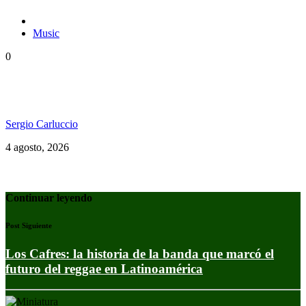
Music
0
Konshens estrenó “Yard Man” y reafirma su
vigencia en el dancehall
Sergio Carluccio
4 agosto, 2026
Continuar leyendo
Post Siguiente
Los Cafres: la historia de la banda que marcó el
futuro del reggae en Latinoamérica