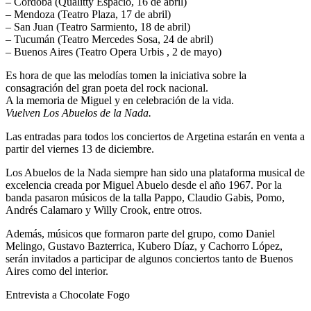
–
Córdoba
(Qualitty Espacio, 16 de abril)
–
Mendoza
(Teatro Plaza, 17 de abril)
–
San Juan
(Teatro Sarmiento, 18 de abril)
–
Tucumán
(Teatro Mercedes Sosa, 24 de abril)
–
Buenos Aires
(Teatro Opera Urbis , 2 de mayo)
Es hora de que las melodías tomen la iniciativa sobre la
consagración del gran poeta del rock nacional.
A la memoria de Miguel y en celebración de la vida.
Vuelven Los Abuelos de la Nada.
Las entradas para todos los conciertos de Argetina estarán en venta a
partir del viernes 13 de diciembre.
Los Abuelos de la Nada siempre han sido una plataforma musical de
excelencia creada por Miguel Abuelo desde el año 1967. Por la
banda pasaron músicos de la talla
Pappo, Claudio Gabis, Pomo,
Andrés Calamaro y Willy Crook,
entre otros.
Además, músicos que formaron parte del grupo, como
Daniel
Melingo, Gustavo Bazterrica, Kubero Díaz, y Cachorro López
,
serán invitados a participar de algunos conciertos tanto de Buenos
Aires como del interior.
Entrevista a Chocolate Fogo