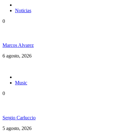
Noticias
0
Jamaica y su independencia en 1962 a todo color
Marcos Alvarez
6 agosto, 2026
Music
0
Floressiendo Reggae presenta «Como Una Luz»
Sergio Carluccio
5 agosto, 2026