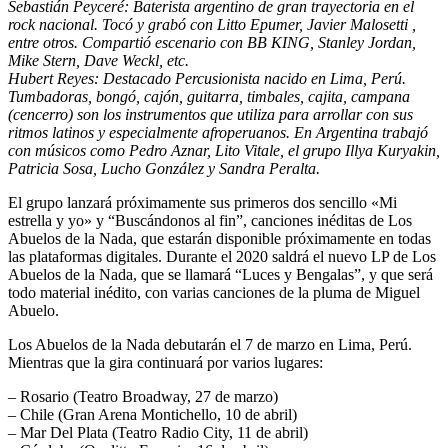
Sebastián Peyceré:
Baterista argentino de gran trayectoria en el
rock nacional. Tocó y grabó con Litto Epumer, Javier Malosetti ,
entre otros. Compartió escenario con BB KING, Stanley Jordan,
Mike Stern, Dave Weckl, etc.
Hubert Reyes:
Destacado Percusionista nacido en Lima, Perú.
Tumbadoras, bongó, cajón, guitarra, timbales, cajita, campana
(cencerro) son los instrumentos que utiliza para arrollar con sus
ritmos latinos y especialmente afroperuanos. En Argentina trabajó
con músicos como Pedro Aznar, Lito Vitale, el grupo Illya Kuryakin,
Patricia Sosa, Lucho González y Sandra Peralta.
El grupo lanzará próximamente sus primeros dos sencillo
«Mi
estrella y yo» y “Buscándonos al fin”,
canciones inéditas de Los
Abuelos de la Nada, que estarán disponible próximamente en todas
las plataformas digitales. Durante el 2020 saldrá el nuevo LP de Los
Abuelos de la Nada, que se llamará “Luces y Bengalas”, y que será
todo material inédito, con varias canciones de la pluma de Miguel
Abuelo.
Los Abuelos de la Nada debutarán el 7 de marzo en Lima, Perú.
Mientras que la gira continuará por varios lugares:
–
Rosario
(Teatro Broadway, 27 de marzo)
–
Chile
(Gran Arena Montichello, 10 de abril)
–
Mar Del Plata
(Teatro Radio City, 11 de abril)