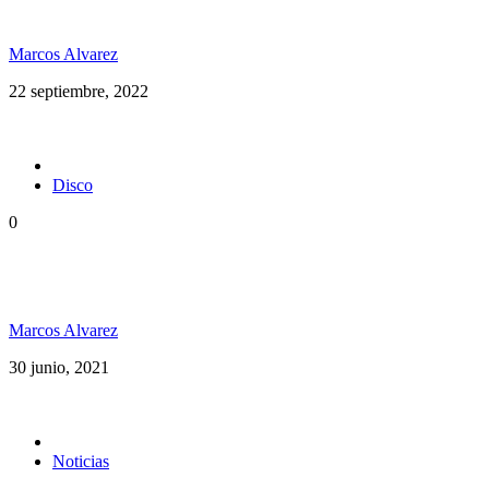
Maxi Vargas en Argentina
Marcos Alvarez
22 septiembre, 2022
Disco
0
Rototom Records anuncia su primer disco: Rototom
Sunsplash
Marcos Alvarez
30 junio, 2021
Noticias