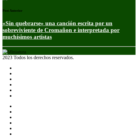
Post Anterior
«Sin quebrarse» una canción escrita por un
sobreviviente de Cromañon e interpretada por
muchísimos artistas
2023 Todos los derechos reservados.
Noticias
Eventos
Programas
Equipo
Tienda
Merchandising