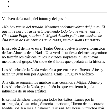
Vuelven de la nada, del futuro y del pasado.
«No hay vuelta del pasado. Nosotros podemos volver del futuro. El
que mire para atrás se está perdiendo todo lo que viene” afirma
Chocolate Fogo, sobrino de Miguel Abuelo y director musical de
ésta vuelta de Los Abuelos de la Nada, junto a Juan Del Barrio.
El sábado 2 de mayo en el Teatro Ópera vuelve la nueva formación
de Los Abuelos de la Nada.
Una verdadera fiesta del rock argentino:
no faltarán los clásicos, ni los invitados sorpresas, ni las nuevas
melodías del grupo. Un show de 3 horas que quedará en la historia.
Los Abuelos de la Nada volverán a presentarse en Buenos Aires y
harán un gran tour por Argentina, Chile, Uruguay y México.
A la cita se sumarán los músicos más cercanos a Miguel Abuelo y
Los Abuelos de la Nada, y también los que crecieron bajo la
influencia de su obra artística.
El set list del show desplegará todos los éxitos:
Lunes por la
madrugada, Cosas mías, Sintonía americana, Himno de mi corazón,
Medita Sol, Ir a más, Chalamán, Zig zag, Mil horas, y muchos más.