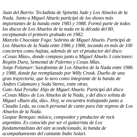
Juan del Barrio:
Tecladista de Spinetta Jade y Los Abuelos de la
Nada. Junto a Miguel Abuelo participó de los shows más
importantes de la banda entre 1983 y 1988. Formó parte de todos
los discos de Los Abuelos de la nada en la década del 80,
exceptuando el primero grabado en 1982.
Marcelo Chocolate Fogo:
Sobrino de Miguel Abuelo. Participó de
Los Abuelos de la Nada entre 1986 y 1988, tocando en más de 100
conciertos como bajista, además de ser el productor del disco
«Cosas Mías», donde compuso junto a Miguel Abuelo 3 canciones:
Región Dura, Semental de Palermo y Cosas Mías.
Jorge Polanuer:
Saxofonista de Los Abuelos de la Nada entre 1986
y 1988, donde fue reemplazado por Willy Crook. Dueño de una
gran trayectoria, que lo tuvo como integrante de la banda de
Andres Calamaro y Soda Stereo, entre otras.
Gato Azul Peralta:
Hijo de Miguel Abuelo. Participó del disco
«Cosas Mías» de Los Abuelos de la Nada, y del disco solista de
Miguel «Buen día, día». Hoy, se encuentra trabajando junto a
Claudio Leda, su couch personal de canto para éste regreso de Los
Abuelos de la Nada.
Gaspar Benegas:
músico, compositor y productor de rock
argentino. Es conocido por ser el guitarrista de Los
fundamentalistas del aire acondicionado, la banda de
acompañamiento del cantante Indio Solari.