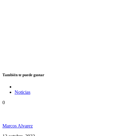
También te puede gustar
Noticias
0
Vuelve Cedric «Congo» Myton a la Argentina
Marcos Alvarez