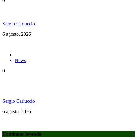
0
Ms. Lauryn Hill celebra los 30 años de The Score
Sergio Carluccio
6 agosto, 2026
News
0
«Todos en el mismo barco»: El documental del
Welcome to Jamrock Reggae Cruise
Sergio Carluccio
6 agosto, 2026
Continuar leyendo