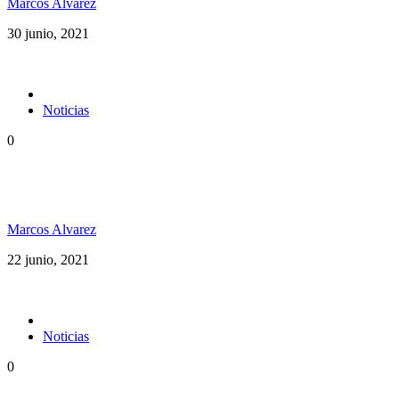
Marcos Alvarez
30 junio, 2021
Noticias
0
Dubxology ft Esencia PR música pura desde Puerto
Rico
Marcos Alvarez
22 junio, 2021
Noticias
0