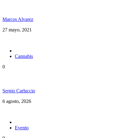
Desde Costa Rica Avanti Luz se planta con una
posición crítica en su nuevo video “Mr. Babylon”
Marcos Alvarez
27 mayo, 2021
Cannabis
0
Brasil en una nueva etapa del Cannabis Medicinal
Sergio Carluccio
6 agosto, 2026
Evento