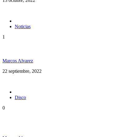
13 octubre, 2022
Noticias
1
Maxi Vargas en Argentina
Marcos Alvarez
22 septiembre, 2022
Disco
0
Rototom Records anuncia su primer disco: Rototom
Sunsplash